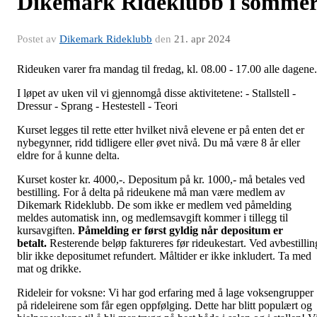
Dikemark Rideklubb i somme
Postet av
Dikemark Rideklubb
den
21. apr 2024
Rideuken varer fra mandag til fredag, kl. 08.00 - 17.00 alle dagene.
I løpet av uken vil vi gjennomgå disse aktivitetene: - Stallstell -
Dressur - Sprang - Hestestell - Teori
Kurset legges til rette etter hvilket nivå elevene er på enten det er
nybegynner, ridd tidligere eller øvet nivå. Du må være 8 år eller
eldre for å kunne delta.
Kurset koster kr. 4000,-. Depositum på kr. 1000,- må betales ved
bestilling. For å delta på rideukene må man være medlem av
Dikemark Rideklubb. De som ikke er medlem ved påmelding
meldes automatisk inn, og medlemsavgift kommer i tillegg til
kursavgiften.
Påmelding er først gyldig når depositum er
betalt.
Resterende beløp faktureres før rideukestart. Ved avbestillin
blir ikke depositumet refundert. Måltider er ikke inkludert. Ta med
mat og drikke.
Rideleir for voksne: Vi har god erfaring med å lage voksengrupper
på rideleirene som får egen oppfølging. Dette har blitt populært og