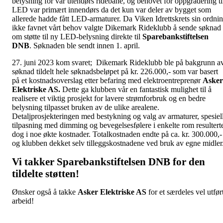
belysning for vår utendørs ridebane, og behovet for oppgradering ti
LED var primært innendørs da det kun var deler av bygget som
allerede hadde fått LED-armaturer. Da Viken Idrettskrets sin ordni
ikke favnet vårt behov valgte Dikemark Rideklubb å sende søknad
om støtte til ny LED-belysning direkte til
Sparebankstiftelsen
DNB
. Søknaden ble sendt innen 1. april.
27. juni 2023 kom svaret; Dikemark Rideklubb ble på bakgrunn a
søknad tildelt hele søknadsbeløpet på kr. 226.000,- som var basert
på et kostnadsoverslag etter befaring med elektroentreprenør
Asker
Elektriske AS.
Dette ga klubben vår en fantastisk mulighet til å
realisere et viktig prosjekt for lavere strømforbruk og en bedre
belysning tilpasset bruken av de ulike arealene.
Detaljprosjekteringen med bestykning og valg av armaturer, spesiel
tilpasning med dimming og bevegelsesfølere i enkelte rom resultert
dog i noe økte kostnader. Totalkostnaden endte på ca. kr. 300.000,-
og klubben dekket selv tilleggskostnadene ved bruk av egne midler
Vi takker Sparebankstiftelsen DNB for den
tildelte støtten!
Ønsker også å takke
Asker Elektriske AS
for et særdeles vel utfør
arbeid!