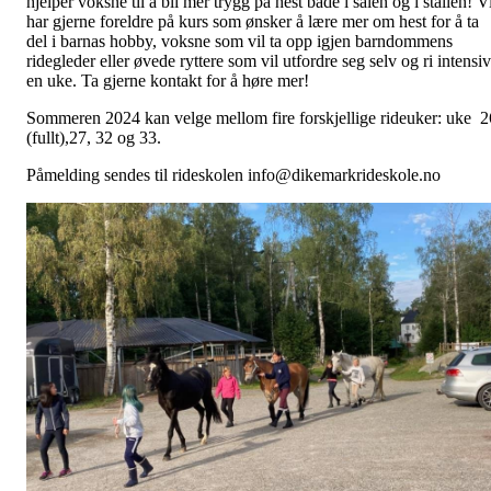
hjelper voksne til å bli mer trygg på hest både i salen og i stallen! V
har gjerne foreldre på kurs som ønsker å lære mer om hest for å ta
del i barnas hobby, voksne som vil ta opp igjen barndommens
ridegleder eller øvede ryttere som vil utfordre seg selv og ri intensiv
en uke. Ta gjerne kontakt for å høre mer!
Sommeren 2024 kan velge mellom fire forskjellige rideuker: uke 2
(fullt),27, 32 og 33.
Påmelding sendes til rideskolen info@dikemarkrideskole.no