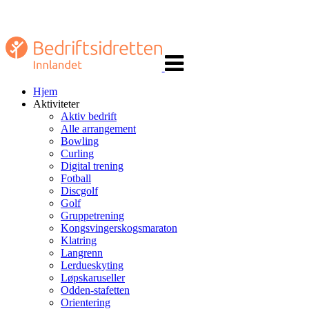
Veksle
navigasjon
Hjem
Aktiviteter
Aktiv bedrift
Alle arrangement
Bowling
Curling
Digital trening
Fotball
Discgolf
Golf
Gruppetrening
Kongsvingerskogsmaraton
Klatring
Langrenn
Lerdueskyting
Løpskaruseller
Odden-stafetten
Orientering