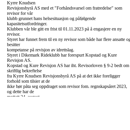
Kyrre Knudsen
Revisjonsbyrå AS med et "Forhåndsvarsel om fratredelse" som
revisor for vår
klubb grunnet hans helsesituasjon og påfølgende
kapasitetsutfordringer.
Klubben vår ble gitt en frist til 01.11.2023 på å engasjere en ny
revisor.
Styret har funnet frem til en ny revisor som både har flere ansatte o
besitter
kompetanse på revisjon av idrettslag.
Styret i Dikemark Rideklubb har forespurt Kopstad og Kure
Revisjon AS.
Kopstad og Kure Revisjon AS har iht. Revisorloven § 9-2 bedt om
skriftlig bekreftelse
fra Kyrre Knudsen Revisjonsbyrå AS på at det ikke foreligger
forhold som tilsier at de
ikke bør påta seg oppdraget som revisor fom. regnskapsåret 2023,
og dette har de
mottatt 24. august.
Forslag til vedtak:
Ekstraordinært årsmøte i Dikemark Rideklubb velger å engasjere
Kopstad og Kure
Revisjon AS som ny revisor til å revidere idrettslagets regnskap.