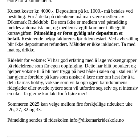
eldre for å kunne delta.
Kurset koster kr. 4000,-. Depositum på kr. 1000,- må betales ved
bestilling. For å delta på rideukene må man være medlem av
Dikemark Rideklubb. De som ikke er medlem ved påmelding
meldes automatisk inn, og medlemsavgift kommer i tillegg til
kursavgiften.
Påmelding er først gyldig når depositum er
betalt.
Resterende beløp faktureres før rideukestart. Ved avbestillin
blir ikke depositumet refundert. Måltider er ikke inkludert. Ta med
mat og drikke.
Rideleir for voksne: Vi har god erfaring med å lage voksengrupper
på rideleirene som får egen oppfølging. Dette har blitt populært og
hjelper voksne til å bli mer trygg på hest både i salen og i stallen! V
har gjerne foreldre på kurs som ønsker å lære mer om hest for å ta
del i barnas hobby, voksne som vil ta opp igjen barndommens
ridegleder eller øvede ryttere som vil utfordre seg selv og ri intensiv
en uke. Ta gjerne kontakt for å høre mer!
Sommeren 2025 kan velge mellom fire forskjellige rideuker: uke
26, 27, 32 og 33.
Påmelding sendes til rideskolen info@dikemarkrideskole.no