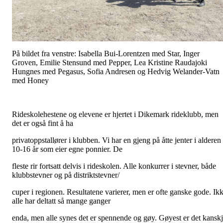
På bildet fra venstre: Isabella Bui-Lorentzen med Star, Inger
Groven, Emilie Stensund med Pepper, Lea Kristine Raudajoki
Hungnes med Pegasus, Sofia Andresen og Hedvig Welander-Vatn
med Honey
Rideskolehestene og elevene er hjertet i Dikemark rideklubb, men
det er også fint å ha
privatoppstallører i klubben. Vi har en gjeng på åtte jenter i alderen
10-16 år som eier egne ponnier. De
fleste rir fortsatt delvis i rideskolen. Alle konkurrer i stevner, både
klubbstevner og på distriktstevner/
cuper i regionen. Resultatene varierer, men er ofte ganske gode. Ik
alle har deltatt så mange ganger
enda, men alle synes det er spennende og gøy. Gøyest er det kansk