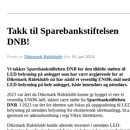
Takk til Sparebankstiftelsen
DNB!
Postet av
Dikemark Rideklubb
den
16. jan 2024
Vi takker Sparebankstiftelsen DNB for den tildelte støtten til
LED belysning på anlegget som har vært avgjørende for at
Dikemark
Rideklubb nå har nådd et vesentlig ENØK-mål me
LED-belysning på hele anlegget, både
innendørs og utendørs.
2023 var året da Dikemark Rideklubb kunne gi bygget vi eier et
vesentlig ENØK-løft, takket være støtte fra
Sparebankstiftelsen
DNB
. I 2023 var det for idretten satt fokus på oppgradering til LE
belysning på utendørs belysning for eksisterende idrettsanlegg, bl.a
gjennom en søknadsordning i regi Viken Idrettskrets.
Dikemark Rideklubb hadde allerede investert i utendørs LED-