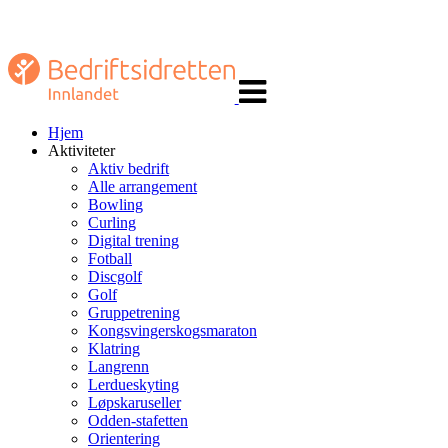
Veksle
navigasjon
Hjem
Aktiviteter
Aktiv bedrift
Alle arrangement
Bowling
Curling
Digital trening
Fotball
Discgolf
Golf
Gruppetrening
Kongsvingerskogsmaraton
Klatring
Langrenn
Lerdueskyting
Løpskaruseller
Odden-stafetten
Orientering