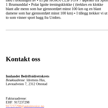
med i trekningen av • Et par HOKA CLIFTON 7 løpesko fra Spor
1 Brumunddal • Polar Ignite treningsklokke ( (trekkes en klokke
blant alle menn som har gjennomført minst 100 km og en blant
damene som har gjennomført minst 100 km) • I tillegg trekker vi ut
to som vinner sport bagg fra Umbro.
Kontakt oss
Innlandet Bedriftsidrettskrets
Besøksadresse
: Idrettens Hus,
Løvstadveien 7, 2312 Ottestad
Fakturaadresse:
EHF: 917237298
917237298@autoinvoice.no