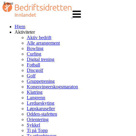
E-post
Veksle
navigasjon
Hjem
Aktiviteter
Aktiv bedrift
Alle arrangement
Bowling
Curling
Digital trening
Fotball
Discgolf
Golf
Gruppetrening
Kongsvingerskogsmaraton
Klatring
Langrenn
Lerdueskyting
Løpskaruseller
Odden-stafetten
Orientering
Sykkel
Ti på Topp
Ta utfordringen