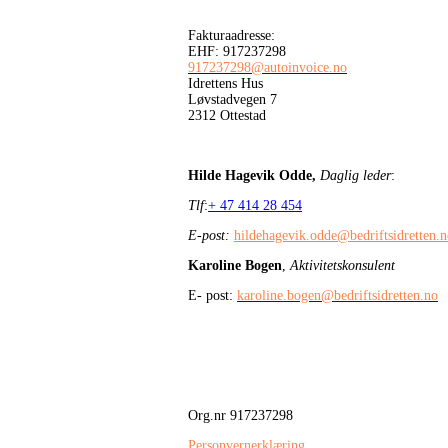
Fakturaadresse:
EHF: 917237298
917237298@autoinvoice.no
Idrettens Hus
Løvstadvegen 7
2312 Ottestad
Hilde Hagevik Odde,
Daglig leder
:
Tlf
:
+ 47 414 28 454
E-post:
hildehagevik.odde@bedriftsidretten.
Karoline Bogen
,
Aktivitetskonsulent
E- post:
karoline.bogen@bedriftsidretten.no
Org.nr 917237298
Personvernerklæring