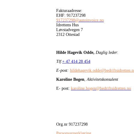
Fakturaadresse:
EHF: 917237298
917237298@autoinvoice.no
Idrettens Hus
Løvstadvegen 7
2312 Ottestad
Hilde Hagevik Odde,
Daglig leder
:
Tlf
:
+ 47 414 28 454
E-post:
hildehagevik.odde@bedriftsidretten.
Karoline Bogen
,
Aktivitetskonsulent
E- post:
karoline.bogen@bedriftsidretten.no
Org.nr 917237298
Personvernerklæring