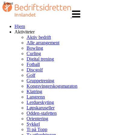
E-post
Veksle
navigasjon
Hjem
Aktiviteter
Aktiv bedrift
Alle arrangement
Bowling
Curling
Digital trening
Fotball
Discgolf
Golf
Gruppetrening
Kongsvingerskogsmaraton
Klatring
Langrenn
Lerdueskyting
Løpskaruseller
Odden-stafetten
Orientering
Sykkel
Ti på Topp
Ta utfordringen