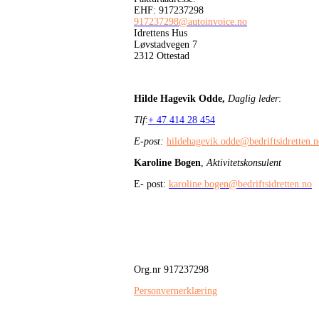
EHF: 917237298
917237298@autoinvoice.no
Idrettens Hus
Løvstadvegen 7
2312 Ottestad
Hilde Hagevik Odde,
Daglig leder
:
Tlf
:
+ 47 414 28 454
E-post:
hildehagevik.odde@bedriftsidretten.
Karoline Bogen
,
Aktivitetskonsulent
E- post:
karoline.bogen@bedriftsidretten.no
Org.nr 917237298
Personvernerklæring