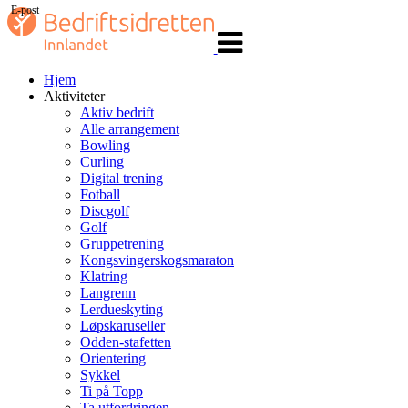
E-post
Veksle
navigasjon
Hjem
Aktiviteter
Aktiv bedrift
Alle arrangement
Bowling
Curling
Digital trening
Fotball
Discgolf
Golf
Gruppetrening
Kongsvingerskogsmaraton
Klatring
Langrenn
Lerdueskyting
Løpskaruseller
Odden-stafetten
Orientering
Sykkel
Ti på Topp
Ta utfordringen