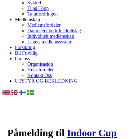
Sykkel
Ti på Topp
Ta utfordringen
Medlemskap
Medlemsfordeler
Dann eget bedriftsidrettslag
Individuelt medlemskap
Lagets medlemssystem
Forsikring
Bli Frivillig
Om oss
Organisasjon
Helsefordeler
Kontakt Oss
UTSTYR OG BEKLEDNING
Påmelding til
Indoor Cup