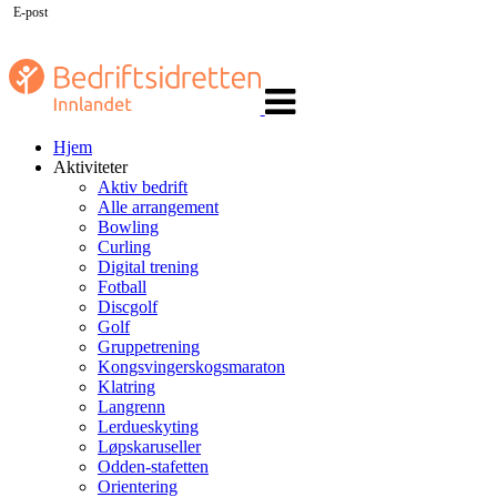
E-post
Veksle
navigasjon
Hjem
Aktiviteter
Aktiv bedrift
Alle arrangement
Bowling
Curling
Digital trening
Fotball
Discgolf
Golf
Gruppetrening
Kongsvingerskogsmaraton
Klatring
Langrenn
Lerdueskyting
Løpskaruseller
Odden-stafetten
Orientering