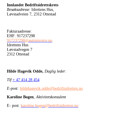
Innlandet Bedriftsidrettskrets
Besøksadresse
: Idrettens Hus,
Løvstadveien 7, 2312 Ottestad
Fakturaadresse:
EHF: 917237298
917237298@autoinvoice.no
Idrettens Hus
Løvstadvegen 7
2312 Ottestad
Hilde Hagevik Odde,
Daglig leder
:
Tlf
:
+ 47 414 28 454
E-post:
hildehagevik.odde@bedriftsidretten.no
Karoline Bogen
,
Aktivitetskonsulent
E- post:
karoline.bogen@bedriftsidretten.no