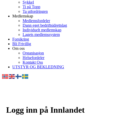
Sykkel
Ti på Topp
Ta utfordringen
Medlemskap
Medlemsfordeler
Dann eget bedriftsidrettslag
Individuelt medlemskap
Lagets medlemssystem
Forsikring
Bli Frivillig
Om oss
Organisasjon
Helsefordeler
Kontakt Oss
UTSTYR OG BEKLEDNING
Logg inn på Innlandet