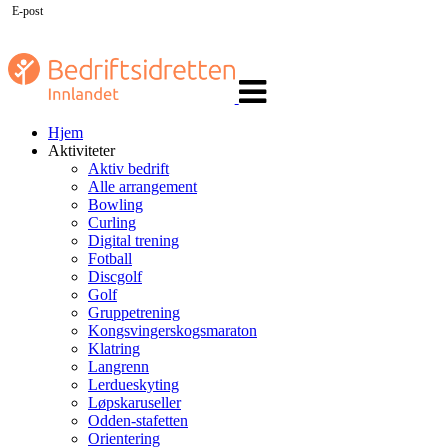
E-post
Veksle
navigasjon
Hjem
Aktiviteter
Aktiv bedrift
Alle arrangement
Bowling
Curling
Digital trening
Fotball
Discgolf
Golf
Gruppetrening
Kongsvingerskogsmaraton
Klatring
Langrenn
Lerdueskyting
Løpskaruseller
Odden-stafetten
Orientering