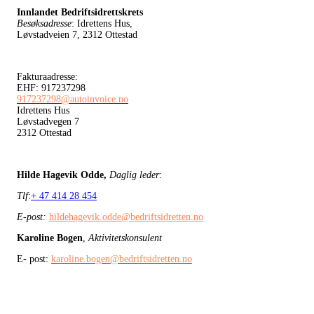
Innlandet Bedriftsidrettskrets
Besøksadresse
: Idrettens Hus,
Løvstadveien 7, 2312 Ottestad
Fakturaadresse:
EHF: 917237298
917237298@autoinvoice.no
Idrettens Hus
Løvstadvegen 7
2312 Ottestad
Hilde Hagevik Odde,
Daglig leder
:
Tlf
:
+ 47 414 28 454
E-post:
hildehagevik.odde@bedriftsidretten.no
Karoline Bogen
,
Aktivitetskonsulent
E- post:
karoline.bogen@bedriftsidretten.no