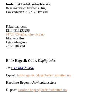
Innlandet Bedriftsidrettskrets
Besøksadresse
: Idrettens Hus,
Løvstadveien 7, 2312 Ottestad
Fakturaadresse:
EHF: 917237298
917237298@autoinvoice.no
Idrettens Hus
Løvstadvegen 7
2312 Ottestad
Hilde Hagevik Odde,
Daglig leder
:
Tlf
:
+ 47 414 28 454
E-post:
hildehagevik.odde@bedriftsidretten.no
Karoline Bogen
,
Aktivitetskonsulent
E- post:
karoline.bogen@bedriftsidretten.no