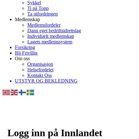
Sykkel
Ti på Topp
Ta utfordringen
Medlemskap
Medlemsfordeler
Dann eget bedriftsidrettslag
Individuelt medlemskap
Lagets medlemssystem
Forsikring
Bli Frivillig
Om oss
Organisasjon
Helsefordeler
Kontakt Oss
UTSTYR OG BEKLEDNING
Logg inn på Innlandet