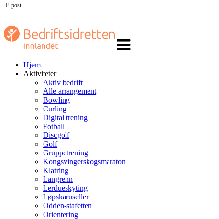
E-post
Veksle
navigasjon
Hjem
Aktiviteter
Aktiv bedrift
Alle arrangement
Bowling
Curling
Digital trening
Fotball
Discgolf
Golf
Gruppetrening
Kongsvingerskogsmaraton
Klatring
Langrenn
Lerdueskyting
Løpskaruseller
Odden-stafetten
Orientering