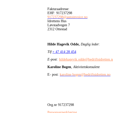
Fakturaadresse:
EHF: 917237298
917237298@autoinvoice.no
Idrettens Hus
Løvstadvegen 7
2312 Ottestad
Hilde Hagevik Odde,
Daglig leder
:
Tlf
:
+ 47 414 28 454
E-post:
hildehagevik.odde@bedriftsidretten.
Karoline Bogen
,
Aktivitetskonsulent
E- post:
karoline.bogen@bedriftsidretten.no
Org.nr 917237298
Personvernerklæring