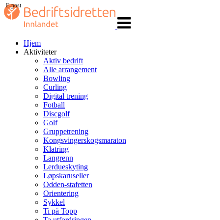
E-post
Veksle
navigasjon
Hjem
Aktiviteter
Aktiv bedrift
Alle arrangement
Bowling
Curling
Digital trening
Fotball
Discgolf
Golf
Gruppetrening
Kongsvingerskogsmaraton
Klatring
Langrenn
Lerdueskyting
Løpskaruseller
Odden-stafetten
Orientering
Sykkel
Ti på Topp
Ta utfordringen