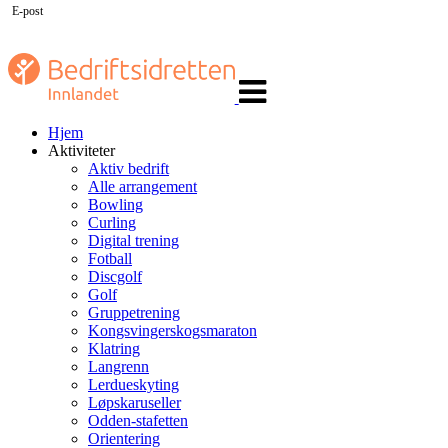
E-post
Veksle
navigasjon
Hjem
Aktiviteter
Aktiv bedrift
Alle arrangement
Bowling
Curling
Digital trening
Fotball
Discgolf
Golf
Gruppetrening
Kongsvingerskogsmaraton
Klatring
Langrenn
Lerdueskyting
Løpskaruseller
Odden-stafetten
Orientering