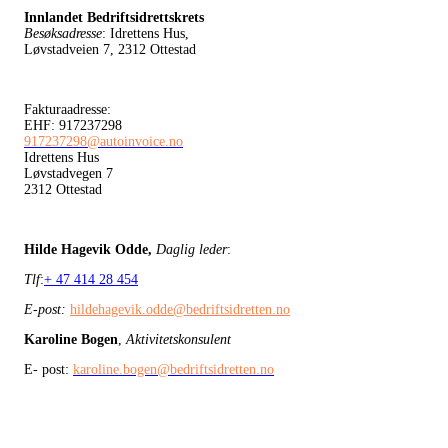
Innlandet Bedriftsidrettskrets
Besøksadresse
: Idrettens Hus,
Løvstadveien 7, 2312 Ottestad
Fakturaadresse:
EHF: 917237298
917237298@autoinvoice.no
Idrettens Hus
Løvstadvegen 7
2312 Ottestad
Hilde Hagevik Odde,
Daglig leder
:
Tlf
:
+ 47 414 28 454
E-post:
hildehagevik.odde@bedriftsidretten.no
Karoline Bogen
,
Aktivitetskonsulent
E- post:
karoline.bogen@bedriftsidretten.no