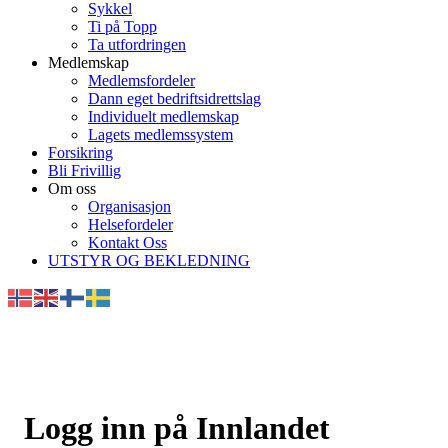
Sykkel
Ti på Topp
Ta utfordringen
Medlemskap
Medlemsfordeler
Dann eget bedriftsidrettslag
Individuelt medlemskap
Lagets medlemssystem
Forsikring
Bli Frivillig
Om oss
Organisasjon
Helsefordeler
Kontakt Oss
UTSTYR OG BEKLEDNING
Logg inn på Innlandet