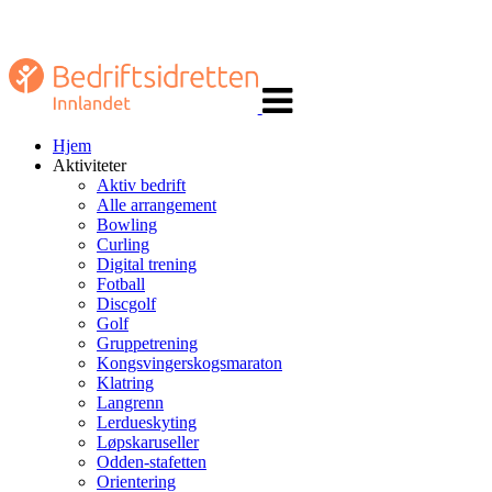
Veksle
navigasjon
Hjem
Aktiviteter
Aktiv bedrift
Alle arrangement
Bowling
Curling
Digital trening
Fotball
Discgolf
Golf
Gruppetrening
Kongsvingerskogsmaraton
Klatring
Langrenn
Lerdueskyting
Løpskaruseller
Odden-stafetten
Orientering