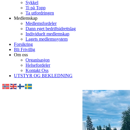
Sykkel
Ti på Topp
Ta utfordringen
Medlemskap
Medlemsfordeler
Dann eget bedriftsidrettslag
Individuelt medlemskap
Lagets medlemssystem
Forsikring
Bli Frivillig
Om oss
Organisasjon
Helsefordeler
Kontakt Oss
UTSTYR OG BEKLEDNING