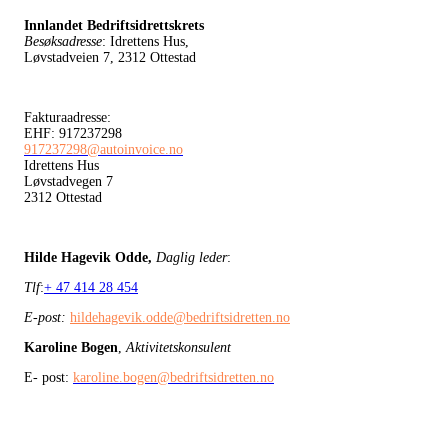
Innlandet Bedriftsidrettskrets
Besøksadresse
: Idrettens Hus,
Løvstadveien 7, 2312 Ottestad
Fakturaadresse:
EHF: 917237298
917237298@autoinvoice.no
Idrettens Hus
Løvstadvegen 7
2312 Ottestad
Hilde Hagevik Odde,
Daglig leder
:
Tlf
:
+ 47 414 28 454
E-post:
hildehagevik.odde@bedriftsidretten.no
Karoline Bogen
,
Aktivitetskonsulent
E- post:
karoline.bogen@bedriftsidretten.no