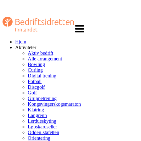
Veksle
navigasjon
Hjem
Aktiviteter
Aktiv bedrift
Alle arrangement
Bowling
Curling
Digital trening
Fotball
Discgolf
Golf
Gruppetrening
Kongsvingerskogsmaraton
Klatring
Langrenn
Lerdueskyting
Løpskaruseller
Odden-stafetten
Orientering