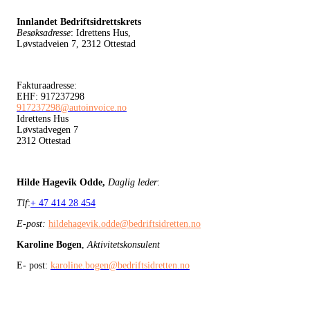
Innlandet Bedriftsidrettskrets
Besøksadresse
: Idrettens Hus,
Løvstadveien 7, 2312 Ottestad
Fakturaadresse:
EHF: 917237298
917237298@autoinvoice.no
Idrettens Hus
Løvstadvegen 7
2312 Ottestad
Hilde Hagevik Odde,
Daglig leder
:
Tlf
:
+ 47 414 28 454
E-post:
hildehagevik.odde@bedriftsidretten.no
Karoline Bogen
,
Aktivitetskonsulent
E- post:
karoline.bogen@bedriftsidretten.no