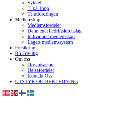
Sykkel
Ti på Topp
Ta utfordringen
Medlemskap
Medlemsfordeler
Dann eget bedriftsidrettslag
Individuelt medlemskap
Lagets medlemssystem
Forsikring
Bli Frivillig
Om oss
Organisasjon
Helsefordeler
Kontakt Oss
UTSTYR OG BEKLEDNING