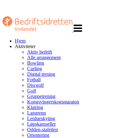
Veksle
navigasjon
Hjem
Aktiviteter
Aktiv bedrift
Alle arrangement
Bowling
Curling
Digital trening
Fotball
Discgolf
Golf
Gruppetrening
Kongsvingerskogsmaraton
Klatring
Langrenn
Lerdueskyting
Løpskaruseller
Odden-stafetten
Orientering