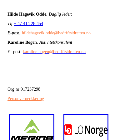
Hilde Hagevik Odde,
Daglig leder
:
Tlf
:
+ 47 414 28 454
E-post:
hildehagevik.odde@bedriftsidretten.no
Karoline Bogen
,
Aktivitetskonsulent
E- post:
karoline.bogen@bedriftsidretten.no
Org.nr 917237298
Personvernerklæring