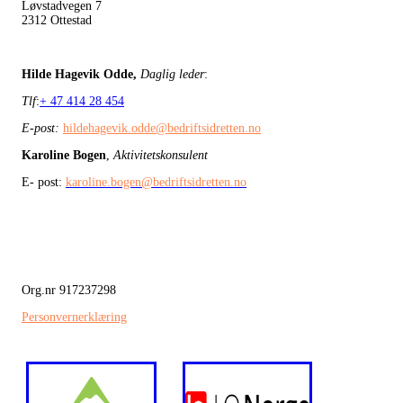
Løvstadvegen 7
2312 Ottestad
Hilde Hagevik Odde,
Daglig leder
:
Tlf
:
+ 47 414 28 454
E-post:
hildehagevik.odde@bedriftsidretten.no
Karoline Bogen
,
Aktivitetskonsulent
E- post:
karoline.bogen@bedriftsidretten.no
Org.nr 917237298
Personvernerklæring