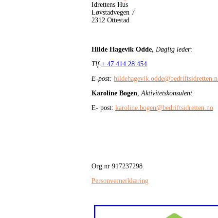
Idrettens Hus
Løvstadvegen 7
2312 Ottestad
Hilde Hagevik Odde,
Daglig leder
:
Tlf
:
+ 47 414 28 454
E-post:
hildehagevik.odde@bedriftsidretten.
Karoline Bogen
,
Aktivitetskonsulent
E- post:
karoline.bogen@bedriftsidretten.no
Org.nr 917237298
Personvernerklæring