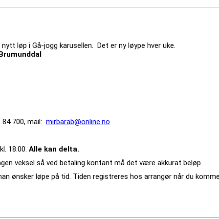
nytt løp i Gå-jogg karusellen. Det er ny løype hver uke.
, Brumunddal
 84 700, mail:
mirbarab@online.no
kl. 18.00.
Alle kan delta.
 ingen veksel så ved betaling kontant må det være akkurat beløp.
n ønsker løpe på tid. Tiden registreres hos arrangør når du kommer