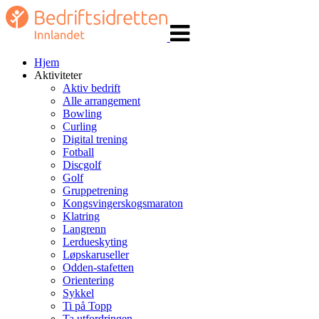
Veksle
navigasjon
Hjem
Aktiviteter
Aktiv bedrift
Alle arrangement
Bowling
Curling
Digital trening
Fotball
Discgolf
Golf
Gruppetrening
Kongsvingerskogsmaraton
Klatring
Langrenn
Lerdueskyting
Løpskaruseller
Odden-stafetten
Orientering
Sykkel
Ti på Topp
Ta utfordringen