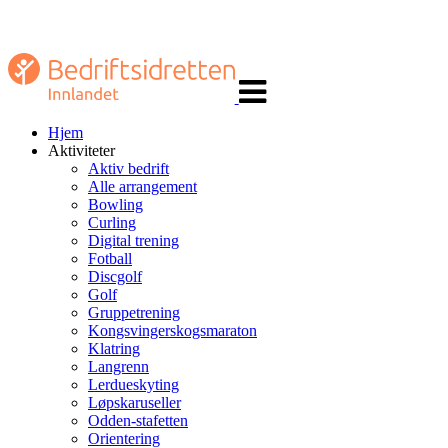
Veksle
navigasjon
Hjem
Aktiviteter
Aktiv bedrift
Alle arrangement
Bowling
Curling
Digital trening
Fotball
Discgolf
Golf
Gruppetrening
Kongsvingerskogsmaraton
Klatring
Langrenn
Lerdueskyting
Løpskaruseller
Odden-stafetten
Orientering