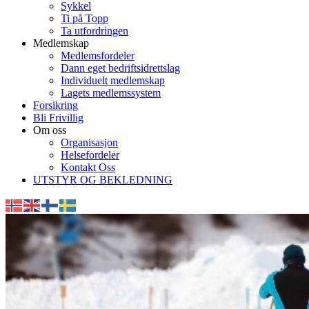
Sykkel
Ti på Topp
Ta utfordringen
Medlemskap
Medlemsfordeler
Dann eget bedriftsidrettslag
Individuelt medlemskap
Lagets medlemssystem
Forsikring
Bli Frivillig
Om oss
Organisasjon
Helsefordeler
Kontakt Oss
UTSTYR OG BEKLEDNING