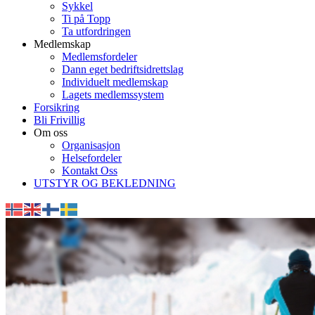
Sykkel
Ti på Topp
Ta utfordringen
Medlemskap
Medlemsfordeler
Dann eget bedriftsidrettslag
Individuelt medlemskap
Lagets medlemssystem
Forsikring
Bli Frivillig
Om oss
Organisasjon
Helsefordeler
Kontakt Oss
UTSTYR OG BEKLEDNING