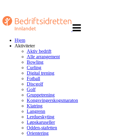
Veksle
navigasjon
Hjem
Aktiviteter
Aktiv bedrift
Alle arrangement
Bowling
Curling
Digital trening
Fotball
Discgolf
Golf
Gruppetrening
Kongsvingerskogsmaraton
Klatring
Langrenn
Lerdueskyting
Løpskaruseller
Odden-stafetten
Orientering