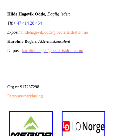
Hilde Hagevik Odde,
Daglig leder
:
Tlf
:
+ 47 414 28 454
E-post:
hildehagevik.odde@bedriftsidretten.no
Karoline Bogen
,
Aktivitetskonsulent
E- post:
karoline.bogen@bedriftsidretten.no
Org.nr 917237298
Personvernerklæring