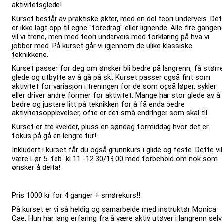
aktivitetsglede!
Kurset består av praktiske økter, med en del teori underveis. Det
er ikke lagt opp til egne "foredrag" eller lignende. Alle fire gangen
vil vi trene, men med teori underveis med forklaring på hva vi
jobber med. På kurset går vi igjennom de ulike klassiske
teknikkene.
Kurset passer for deg om ønsker bli bedre på langrenn, få størr
glede og utbytte av å gå på ski. Kurset passer også fint som
aktivitet for variasjon i treningen for de som også løper, sykler
eller driver andre former for aktivitet. Mange har stor glede av å
bedre og justere litt på teknikken for å få enda bedre
aktivitetsopplevelser, ofte er det små endringer som skal til.
Kurset er tre kvelder, pluss en søndag formiddag hvor det er
fokus på gå en lengre tur!
Inkludert i kurset får du også grunnkurs i glide og feste. Dette vil
være Lør 5. feb kl 11 -12.30/13.00 med forbehold om nok som
ønsker å delta!
Pris 1000 kr for 4 ganger + smørekurs!!
På kurset er vi så heldig og samarbeide med instruktør Monica
Cae. Hun har lang erfaring fra å være aktiv utøver i langrenn selv