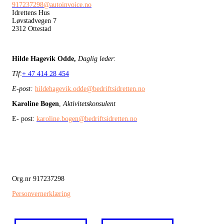
917237298@autoinvoice.no
Idrettens Hus
Løvstadvegen 7
2312 Ottestad
Hilde Hagevik Odde,
Daglig leder
:
Tlf
:
+ 47 414 28 454
E-post:
hildehagevik.odde@bedriftsidretten.no
Karoline Bogen
,
Aktivitetskonsulent
E- post:
karoline.bogen@bedriftsidretten.no
Org.nr 917237298
Personvernerklæring