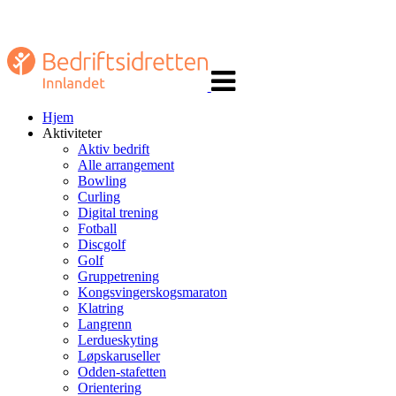
Veksle
navigasjon
Hjem
Aktiviteter
Aktiv bedrift
Alle arrangement
Bowling
Curling
Digital trening
Fotball
Discgolf
Golf
Gruppetrening
Kongsvingerskogsmaraton
Klatring
Langrenn
Lerdueskyting
Løpskaruseller
Odden-stafetten
Orientering