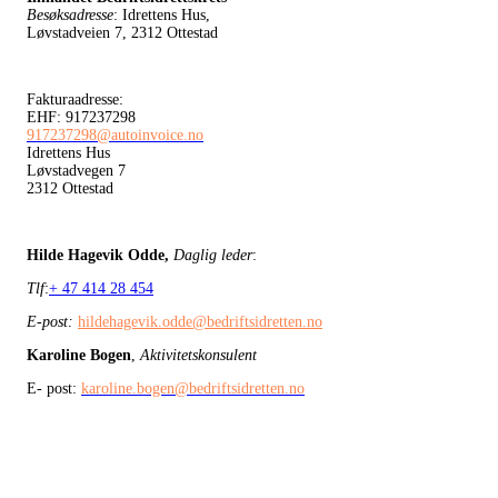
Besøksadresse
: Idrettens Hus,
Løvstadveien 7, 2312 Ottestad
Fakturaadresse:
EHF: 917237298
917237298@autoinvoice.no
Idrettens Hus
Løvstadvegen 7
2312 Ottestad
Hilde Hagevik Odde,
Daglig leder
:
Tlf
:
+ 47 414 28 454
E-post:
hildehagevik.odde@bedriftsidretten.no
Karoline Bogen
,
Aktivitetskonsulent
E- post:
karoline.bogen@bedriftsidretten.no