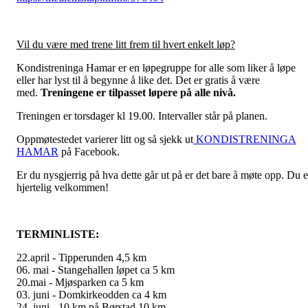
Vil du være med trene litt frem til hvert enkelt løp?
Kondistreninga Hamar er en løpegruppe for alle som liker å løpe
eller har lyst til å begynne å like det. Det er gratis å være
med.
Treningene er tilpasset løpere på alle nivå.
Treningen er torsdager kl 19.00. Intervaller står på planen.
Oppmøtestedet varierer litt og så sjekk ut
KONDISTRENINGA
HAMAR
på Facebook.
Er du nysgjerrig på hva dette går ut på er det bare å møte opp. Du e
hjertelig velkommen!
TERMINLISTE:
22.april - Tipperunden 4,5 km
06. mai - Stangehallen løpet ca 5 km
20.mai - Mjøsparken ca 5 km
03. juni - Domkirkeodden ca 4 km
24. juni - 10 km på Børstad 10 km