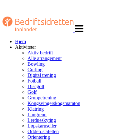
Veksle
navigasjon
Hjem
Aktiviteter
Aktiv bedrift
Alle arrangement
Bowling
Curling
Digital trening
Fotball
Discgolf
Golf
Gruppetrening
Kongsvingerskogsmaraton
Klatring
Langrenn
Lerdueskyting
Løpskaruseller
Odden-stafetten
Orientering