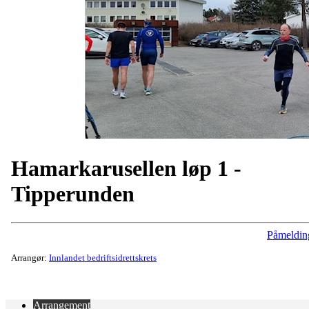
Hamarkarusellen løp 1 -
Tipperunden
Påmeldin
Arrangør:
Innlandet bedriftsidrettskrets
Arrangement