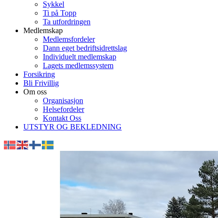
Sykkel
Ti på Topp
Ta utfordringen
Medlemskap
Medlemsfordeler
Dann eget bedriftsidrettslag
Individuelt medlemskap
Lagets medlemssystem
Forsikring
Bli Frivillig
Om oss
Organisasjon
Helsefordeler
Kontakt Oss
UTSTYR OG BEKLEDNING