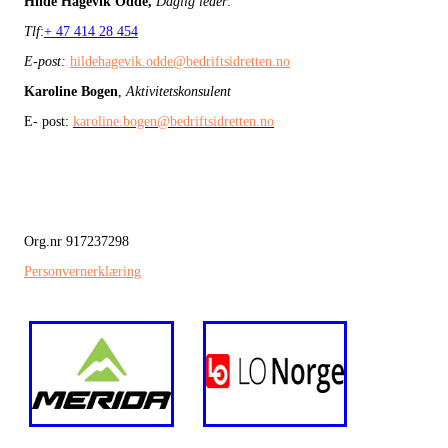
Hilde Hagevik Odde,
Daglig leder
:
Tlf
:
+ 47 414 28 454
E-post:
hildehagevik.odde@bedriftsidretten.no
Karoline Bogen
,
Aktivitetskonsulent
E- post:
karoline.bogen@bedriftsidretten.no
Org.nr 917237298
Personvernerklæring