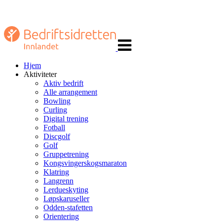
Veksle
navigasjon
Hjem
Aktiviteter
Aktiv bedrift
Alle arrangement
Bowling
Curling
Digital trening
Fotball
Discgolf
Golf
Gruppetrening
Kongsvingerskogsmaraton
Klatring
Langrenn
Lerdueskyting
Løpskaruseller
Odden-stafetten
Orientering