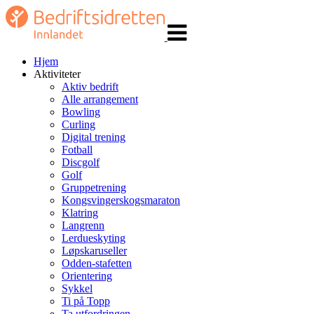
Veksle
navigasjon
Hjem
Aktiviteter
Aktiv bedrift
Alle arrangement
Bowling
Curling
Digital trening
Fotball
Discgolf
Golf
Gruppetrening
Kongsvingerskogsmaraton
Klatring
Langrenn
Lerdueskyting
Løpskaruseller
Odden-stafetten
Orientering
Sykkel
Ti på Topp
Ta utfordringen