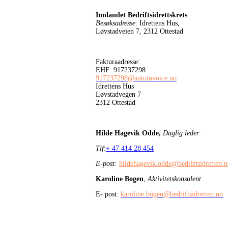
Innlandet Bedriftsidrettskrets
Besøksadresse
: Idrettens Hus,
Løvstadveien 7, 2312 Ottestad
Fakturaadresse:
EHF: 917237298
917237298@autoinvoice.no
Idrettens Hus
Løvstadvegen 7
2312 Ottestad
Hilde Hagevik Odde,
Daglig leder
:
Tlf
:
+ 47 414 28 454
E-post:
hildehagevik.odde@bedriftsidretten.
Karoline Bogen
,
Aktivitetskonsulent
E- post:
karoline.bogen@bedriftsidretten.no