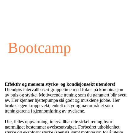
Bootcamp
Effektiv og morsom styrke- og kondisjonsøkt utendørs!
Utendørs intervallbasert gruppetime med fokus på kombinasjon
av puls og styrke. Motiverende trening som du garantert blir svett
av. Her kjenner hjertepumpa slå godt og musklene jobbe. Her
brukes egen kroppsvekt, enkelt utstyr og nærområdet som
treningsarena i gjennomføring av øvelsene.
Ute, felles oppvarming, intervallbaserte sirkeltrening hvor
nærmiljøet bestemmer øvelsesutvalget. Forbedret utholdenhet,
styrke og eksplosiv styrke (spenst), samt motivasjon for å utøve