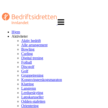
Veksle
navigasjon
Hjem
Aktiviteter
Aktiv bedrift
Alle arrangement
Bowling
Curling
Digital trening
Fotball
Discgolf
Golf
Gruppetrening
Kongsvingerskogsmaraton
Klatring
Langrenn
Lerdueskyting
Løpskaruseller
Odden-stafetten
Orientering