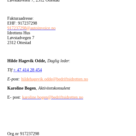
Løvstadveien 7, 2312 Ottestad
Fakturaadresse:
EHF: 917237298
917237298@autoinvoice.no
Idrettens Hus
Løvstadvegen 7
2312 Ottestad
Hilde Hagevik Odde,
Daglig leder
:
Tlf
:
+ 47 414 28 454
E-post:
hildehagevik.odde@bedriftsidretten.no
Karoline Bogen
,
Aktivitetskonsulent
E- post:
karoline.bogen@bedriftsidretten.no
Org.nr 917237298