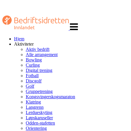
Veksle
navigasjon
Hjem
Aktiviteter
Aktiv bedrift
Alle arrangement
Bowling
Curling
Digital trening
Fotball
Discgolf
Golf
Gruppetrening
Kongsvingerskogsmaraton
Klatring
Langrenn
Lerdueskyting
Løpskaruseller
Odden-stafetten
Orientering