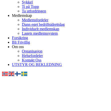
Sykkel
Ti på Topp
Ta utfordringen
Medlemskap
Medlemsfordeler
Dann eget bedriftsidrettslag
Individuelt medlemskap
Lagets medlemssystem
Forsikring
Bli Frivillig
Om oss
Organisasjon
Helsefordeler
Kontakt Oss
UTSTYR OG BEKLEDNING