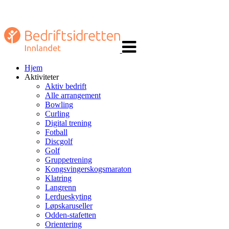
Veksle
navigasjon
Hjem
Aktiviteter
Aktiv bedrift
Alle arrangement
Bowling
Curling
Digital trening
Fotball
Discgolf
Golf
Gruppetrening
Kongsvingerskogsmaraton
Klatring
Langrenn
Lerdueskyting
Løpskaruseller
Odden-stafetten
Orientering