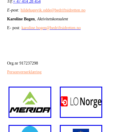
Tlf
:
+ 47 414 28 454
E-post:
hildehagevik.odde@bedriftsidretten.no
Karoline Bogen
,
Aktivitetskonsulent
E- post:
karoline.bogen@bedriftsidretten.no
Org.nr 917237298
Personvernerklæring