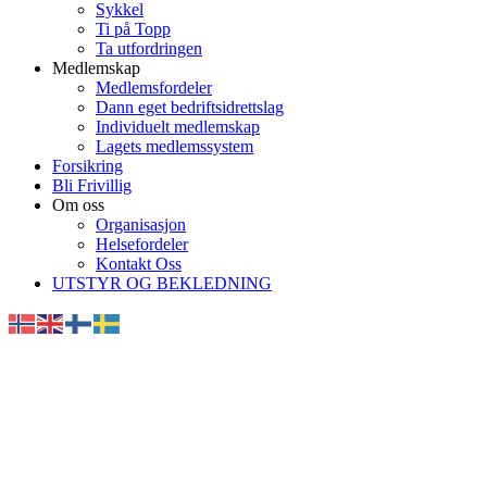
Sykkel
Ti på Topp
Ta utfordringen
Medlemskap
Medlemsfordeler
Dann eget bedriftsidrettslag
Individuelt medlemskap
Lagets medlemssystem
Forsikring
Bli Frivillig
Om oss
Organisasjon
Helsefordeler
Kontakt Oss
UTSTYR OG BEKLEDNING