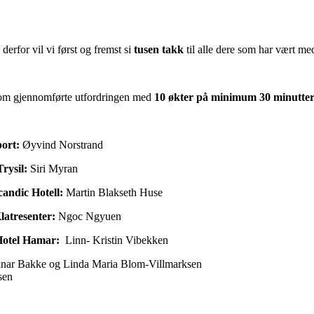
rfor vil vi først og fremst si
tusen takk
til alle dere som har vært me
e som gjennomførte utfordringen med
10 økter på minimum 30 minutte
port:
Øyvind Norstrand
Trysil:
Siri Myran
candic Hotell:
Martin Blakseth Huse
Klatresenter:
Ngoc Ngyuen
Hotel Hamar:
Linn- Kristin Vibekken
inar Bakke og Linda Maria Blom-Villmarksen
sen