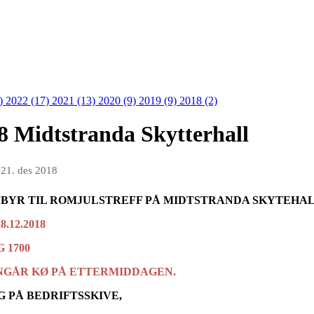
3)
2022 (17)
2021 (13)
2020 (9)
2019 (9)
2018 (2)
8 Midtstranda Skytterhall
n
21. des 2018
YR TIL ROMJULSTREFF PÅ MIDTSTRANDA SKYTEHALL
.12.2018
 1700
 UNGÅR KØ PÅ ETTERMIDDAGEN.
G PÅ BEDRIFTSSKIVE,