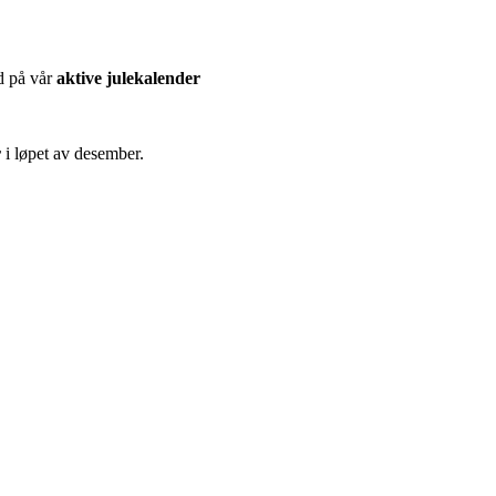
d på vår
aktive julekalender
r
i løpet av desember.