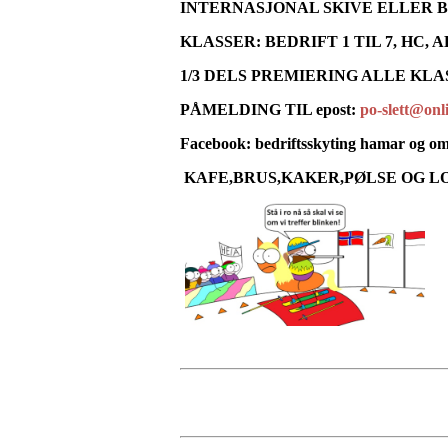
INTERNASJONAL SKIVE ELLER 
KLASSER: BEDRIFT 1 TIL 7, HC, A
1/3 DELS PREMIERING ALLE KLA
PÅMELDING TIL epost:
po-slett@onl
Facebook: bedriftsskyting hamar og o
KAFE,BRUS,KAKER,PØLSE OG LO