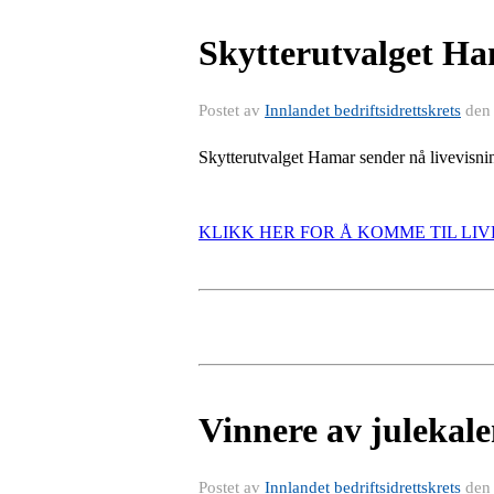
Skytterutvalget H
Postet av
Innlandet bedriftsidrettskrets
de
Skytterutvalget Hamar sender nå livevisning
KLIKK HER FOR Å KOMME TIL LIV
Vinnere av julekal
Postet av
Innlandet bedriftsidrettskrets
de