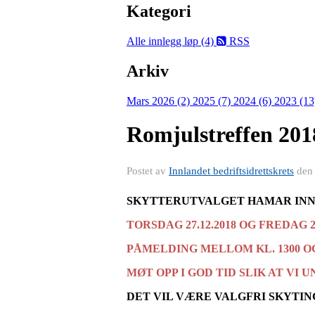
Kategori
Alle innlegg
løp (4)
RSS
Arkiv
Mars 2026 (2)
2025 (7)
2024 (6)
2023 (1
Romjulstreffen 201
Postet av
Innlandet bedriftsidrettskrets
de
SKYTTERUTVALGET HAMAR INNB
TORSDAG 27.12.2018 OG FREDAG 28
PÅMELDING MELLOM KL. 1300 OG
MØT OPP I GOD TID SLIK AT VI
DET VIL VÆRE VALGFRI SKYTIN