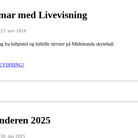
amar med Livevisning
n
23. nov 2018
 fra luftpistol og luftrifle stevner på Midtstranda skytehall.
EVISNING!
enderen 2025
n
30. des 2025