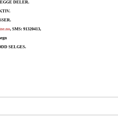
BEGGE DELER.
KTIV.
SSER.
ine.no
, SMS: 91320413,
megn
DD SELGES.