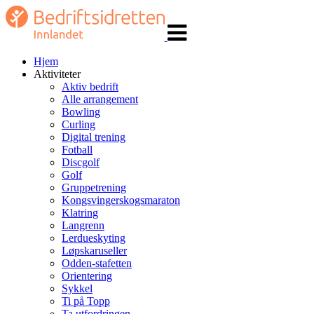
Veksle
navigasjon
Hjem
Aktiviteter
Aktiv bedrift
Alle arrangement
Bowling
Curling
Digital trening
Fotball
Discgolf
Golf
Gruppetrening
Kongsvingerskogsmaraton
Klatring
Langrenn
Lerdueskyting
Løpskaruseller
Odden-stafetten
Orientering
Sykkel
Ti på Topp
Ta utfordringen