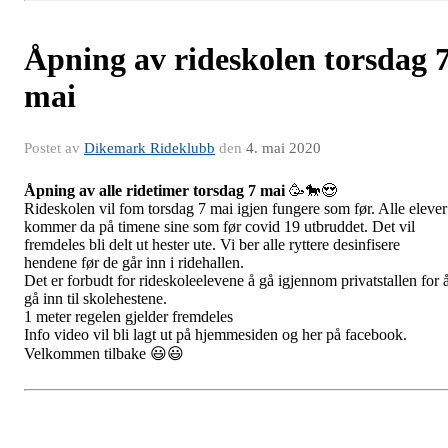
Åpning av rideskolen torsdag 
mai
Postet av
Dikemark Rideklubb
den
4. mai 2020
Åpning av alle ridetimer torsdag 7 mai
🥳
🐎
😍
Rideskolen vil fom torsdag 7 mai igjen fungere som før. Alle elever
kommer da på timene sine som før covid 19 utbruddet. Det vil
fremdeles bli delt ut hester ute. Vi ber alle ryttere desinfisere
hendene før de går inn i ridehallen.
Det er forbudt for rideskoleelevene å gå igjennom privatstallen for 
gå inn til skolehestene.
1 meter regelen gjelder fremdeles
Info video vil bli lagt ut på hjemmesiden og her på facebook.
Velkommen tilbake
😃
😃