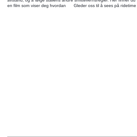
en film som viser deg hvordan
Gleder oss til å sees på ridetim
😊
🐴
😍