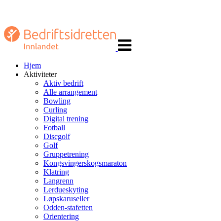
Veksle
navigasjon
Hjem
Aktiviteter
Aktiv bedrift
Alle arrangement
Bowling
Curling
Digital trening
Fotball
Discgolf
Golf
Gruppetrening
Kongsvingerskogsmaraton
Klatring
Langrenn
Lerdueskyting
Løpskaruseller
Odden-stafetten
Orientering