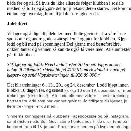
både før og nå. Så hvis du ikke allerede følger klubben i sosiale
medier, så fort deg å gjøre det før julekalenderen starter. Det komm
ett innlegg hver dag fram til julaften. Vi gleder oss!
Julelotteri
Vi lager også digitalt julelotteri med flotte gevinster fra våre faste
sponsorer og andre gode støttespillere i og utenfor klubben. Kjøp
lodd og bli med på spenningen! Del gjerne med besteforeldre,
onkler, tanter og venner, så kan de også få være med. Alle inntekter
går til klubben.
Slik kjøper du lodd:
Hvert lodd koster 20 kroner.
Vipps ønsket
beløp
til Dikemark rideklubb på #13361, merk «lodd + navn på
kjøper»
og
send
Vipps
kvitteringen til 926 89 096.*
Det blir trekninger 6., 13., 20., og 24. desember. Lodd kjøpt innen
klokka 10 dagen før, og senest
klokka 10 den 19. desember er med
trekningen (siste frist!).
Alle lodd blir med videre til neste trekning,
bortsett fra lodd som har vunnet gevinst. Jo tidligere du kjøper, jo
flere trekninger er du med i.
Vinnerne kunngjøres på klubbens Facebookside og på Instagram,
samt i listen nedenfor. Gevinstene hentes hos Hilde eller Tone på
kontoret fram til 15. januar. Fruktkurver hentes på kvelden på dag