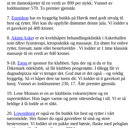
ut tre dameskjorter til en verdi av 899 per stykk. Vunnet av
loddnummer 570. To premier gjenstår.
7.
Equishop
har en hyggelig butikk på Høvik med godt utvalg til
hest og rytter. Her kan du oppfylle drømmer denne jula. Vi lodder u
et gavekort på 400 kroner.
8.
Akimi Aske
r er en kveldsåpen behandlingsklinikk i Askerhallen
som tilbyr fysioterapi, kiropraktikk og massasje. En drøm for enhve
rytter, foresatt, tante eller besteforeldre . Vi lodder ut 1 time klassisk
massasje til en verdi av 840 kroner.
9-18.
Egon
er sponsor for klubben. Spis der og si du er fra
Dikemark rideklubb, så får klubben pengestøtte. I tillegg får vi
dugnadspizza når vi trenger det. God mat er det også – og veldig
hyggelig. Så vi håper dere tar turen dit. Vi lodder ut ti gavekort på
lunsj. Vunnet av loddnummer 230, 17. Åtte premier gjenstår.
19. Lene Monsen er en av klubbens voksenryttere og en
superstrikker. Hun lager varme og pene sitteunderlag i ull. Vi er så
heldige å få lodde ut et slikt.
20.
Lowenborg
er også en fin butikk for hest og rytter i vårt
nærområde. Her finner du også gaveideer til små og store
hestevenner. Vi lodder ut en pakke med børste, flaske med pelsglan