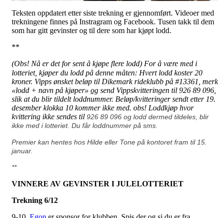
Teksten oppdatert etter siste trekning er gjennomført. Videoer med
trekningene finnes på Instragram og Facebook. Tusen takk til dem
som har gitt gevinster og til dere som har kjøpt lodd.
**
(Obs! Nå er det for sent å kjøpe flere lodd) For å være med i
lotteriet, kjøper du lodd på denne måten:
Hvert lodd koster 20
kroner. Vipps ønsket beløp til Dikemark rideklubb på #13361, merk
«lodd + navn på kjøper»
og
send Vippskvitteringen til 926 89 096,
slik at du blir tildelt loddnummer. Beløp/kvitteringer sendt etter 19.
desember klokka 10 kommer ikke med. obs! Loddkjøp hvor
kvittering ikke sendes til
926 89 096 og lodd dermed tildeles, blir
ikke med i lotteriet.
Du får loddnummer på sms.
Premier kan hentes hos Hilde eller Tone på kontoret fram til 15.
januar.
**
VINNERE AV GEVINSTER I JULELOTTERIET
Trekning 6/12
9-10.
Egon
er sponsor for klubben. Spis der og si du er fra