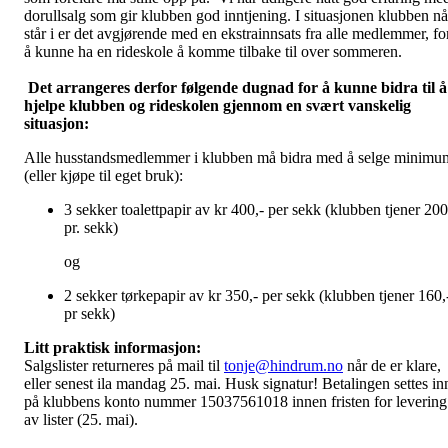
dorullsalg som gir klubben god inntjening. I situasjonen klubben nå
står i er det avgjørende med en ekstrainnsats fra alle medlemmer, fo
å kunne ha en rideskole å komme tilbake til over sommeren.
Det arrangeres derfor følgende dugnad for å kunne bidra til å
hjelpe klubben og rideskolen gjennom en svært vanskelig
situasjon:
Alle husstandsmedlemmer i klubben må bidra med å selge minimu
(eller kjøpe til eget bruk):
3 sekker toalettpapir av kr 400,- per sekk (klubben tjener 200
pr. sekk)
og
2 sekker tørkepapir av kr 350,- per sekk (klubben tjener 160,
pr sekk)
Litt praktisk informasjon:
Salgslister returneres på mail til
tonje@hindrum.no
når de er klare,
eller senest ila mandag 25. mai. Husk signatur! Betalingen settes in
på klubbens konto nummer 15037561018 innen fristen for levering
av lister (25. mai).