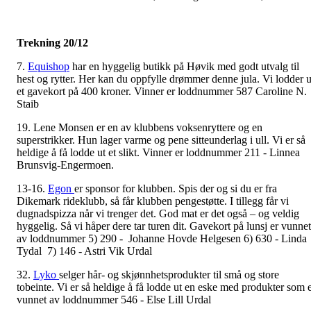
Trekning 20/12
7.
Equishop
har en hyggelig butikk på Høvik med godt utvalg til
hest og rytter. Her kan du oppfylle drømmer denne jula. Vi lodder u
et gavekort på 400 kroner. Vinner er loddnummer 587 Caroline N.
Staib
19. Lene Monsen er en av klubbens voksenryttere og en
superstrikker. Hun lager varme og pene sitteunderlag i ull. Vi er så
heldige å få lodde ut et slikt. Vinner er loddnummer 211 - Linnea
Brunsvig-Engermoen.
13-16.
Egon
er sponsor for klubben. Spis der og si du er fra
Dikemark rideklubb, så får klubben pengestøtte. I tillegg får vi
dugnadspizza når vi trenger det. God mat er det også – og veldig
hyggelig. Så vi håper dere tar turen dit. Gavekort på lunsj er vunnet
av loddnummer 5) 290 - Johanne Hovde Helgesen 6) 630 - Linda
Tydal 7) 146 - Astri Vik Urdal
32.
Lyko
selger hår- og skjønnhetsprodukter til små og store
tobeinte. Vi er så heldige å få lodde ut en eske med produkter som 
vunnet av loddnummer 546 - Else Lill Urdal