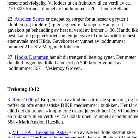
hestene selvfølgelig. Vi lodder ut en fruktkurv til en verdi av ca.
250-300. kroner. Vunnet av loddnummer 226 – Linda Helland.
23.
Aurelien Serres
er ostepat og sørger for at hester og rytter i
klubben (og foreldre!) føler seg bedre i kroppen. Han gir ett
gavekort på behandling av hest til verdi av kroner 1400. Har du ik
hest, kan du gi gavekortet som en julegave til din favorittskolehest
etter avtale med Hilde. Gavekortet er vunnet av loddnummer
nummer 21 – Siv Margareth Johnsen.
27.
Hööks Drammen
har alt du trenger til hest og rytter. Der møter
du alltid hyggelige folk. Gavekort på 500 kroner vunnet av
loddnummer 567 – Veslemøy Groven.
Trekning 13/12
3.
Rema1000
på Borgen er en av klubbens trofaste sponsorer, og h
treffer du ofte entusiastiske DIKE-medlemmer i butikken. Her får 
alltid det du trenger - kjøp gjerne ekstra julegodt her i år. Vi lodder 
en fruktkurv til en verdi av 250-300 kroner. Vunnet av loddnumme
584 - Marit Anzjøn Haeslich.
5.
MILLEA - Trekanten, Asker
er en av Askers flotte klesbutikker
for kvinner. Her finner du motemerker i klær og tilbehør. Vi lodder