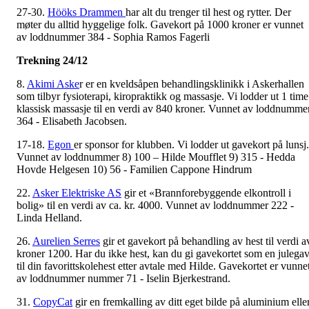
27-30.
Hööks Drammen
har alt du trenger til hest og rytter. Der
møter du alltid hyggelige folk. Gavekort på 1000 kroner er vunnet
av loddnummer 384 - Sophia Ramos Fagerli
Trekning 24/12
8.
Akimi Aske
r er en kveldsåpen behandlingsklinikk i Askerhallen
som tilbyr fysioterapi, kiropraktikk og massasje. Vi lodder ut 1 time
klassisk massasje til en verdi av 840 kroner. Vunnet av loddnumme
364 - Elisabeth Jacobsen.
17-18.
Egon
er sponsor for klubben. Vi lodder ut gavekort på lunsj.
Vunnet av loddnummer 8) 100 – Hilde Moufflet 9) 315 - Hedda
Hovde Helgesen 10) 56 - Familien Cappone Hindrum
22.
Asker Elektriske AS
gir et «Brannforebyggende elkontroll i
bolig» til en verdi av ca. kr. 4000. Vunnet av loddnummer 222 -
Linda Helland.
26.
Aurelien Serres
gir et gavekort på behandling av hest til verdi a
kroner 1200. Har du ikke hest, kan du gi gavekortet som en julega
til din favorittskolehest etter avtale med Hilde. Gavekortet er vunne
av loddnummer nummer 71 - Iselin Bjerkestrand.
31.
CopyCat
gir en fremkalling av ditt eget bilde på aluminium elle