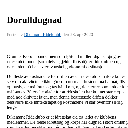
Dorulldugnad
Postet av
Dikemark Rideklubb
den
23. apr 2020
Grunnet Koronapandemien som førte til midlertidig stenging av
rideskoletilbudet (som delvis gjelder fortsatt), er rideklubben og
rideskolen nå i en svært vanskelig økonomisk situasjon.
De fleste av kostnadene for driften av en rideskole kan ikke kuttes
selv om aktivitetene ikke går som normalt: hestene må ha mat, flis
og husly, de må fores og tas hånd om, og ridelærere som holder kur
må lønnes. Vi er alle glade for at rideskolen har kunnet starte opp
med noe aktivitet igjen, men denne begrensede driften dekker
dessverre ikke inntektstapet og kostnadene vi står ovenfor særlig
lenge.
Dikemark Rideklubb er et idrettslag eid og ledet av klubbens
medlemmer. De fleste idrettslag og korps har dugnad i stort omfang
som foreldre må stille opp på. Vi har tidligere hatt god erfaring me