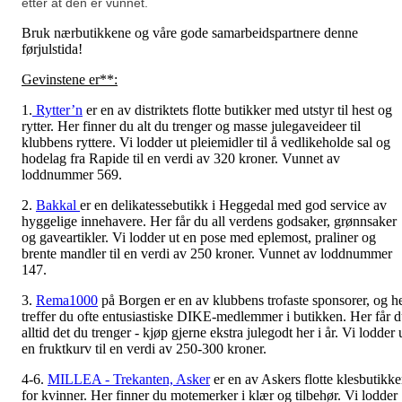
etter at den er vunnet.
Bruk nærbutikkene og våre gode samarbeidspartnere denne
førjulstida!
Gevinstene er**:
1.
Rytter’n
er en av distriktets flotte butikker med utstyr til hest og
rytter. Her finner du alt du trenger og masse julegaveideer til
klubbens ryttere. Vi lodder ut pleiemidler til å vedlikeholde sal og
hodelag fra Rapide til en verdi av 320 kroner. Vunnet av
loddnummer 569.
2.
Bakkal
er en delikatessebutikk i Heggedal med god service av
hyggelige innehavere. Her får du all verdens godsaker, grønnsaker
og gaveartikler. Vi lodder ut en pose med eplemost, praliner og
brente mandler til en verdi av 250 kroner. Vunnet av loddnummer
147.
3.
Rema1000
på Borgen er en av klubbens trofaste sponsorer, og h
treffer du ofte entusiastiske DIKE-medlemmer i butikken. Her får 
alltid det du trenger - kjøp gjerne ekstra julegodt her i år. Vi lodder 
en fruktkurv til en verdi av 250-300 kroner.
4-6.
MILLEA - Trekanten, Asker
er en av Askers flotte klesbutikke
for kvinner. Her finner du motemerker i klær og tilbehør. Vi lodder