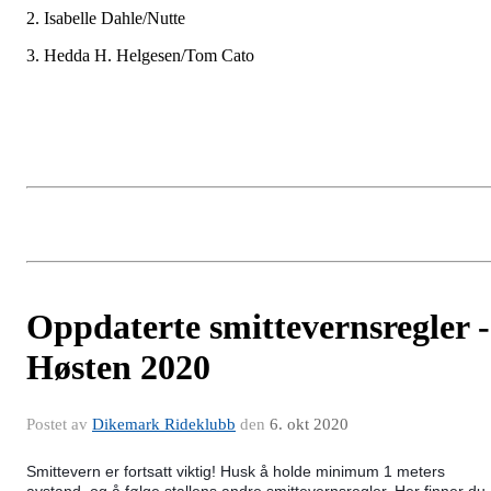
2. Isabelle Dahle/Nutte
3. Hedda H. Helgesen/Tom Cato
Oppdaterte smittevernsregler -
Høsten 2020
Postet av
Dikemark Rideklubb
den
6. okt 2020
Smittevern er fortsatt viktig! Husk å holde minimum 1 meters
avstand, og å følge stallens andre smittevernsregler.
Her finner du