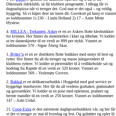
Dikemark rideklubb, så får klubben pengestøtte. I tillegg får vi
dugnadspizza når vi trenger det. God mat er det også – og veldig
hyggelig. Så vi håper dere tar turen dit. Gavekort på lunsj er vunnet
av loddnummer 1) 230 – Linda Helland 2) 17 – Anne Mette
Øystese.
4.
MILLEA - Trekanten, Asker
er en av Askers flotte klesbutikker
for kvinner. Her finner du motemerker i klær og tilbehør. Vi lodder
ut tre dameskjorter til en verdi av 899 per stykk. Vunnet av
loddnummer 570 - Signe Åberg Skar.
1.
Rytter’n
er en av distriktets flotte butikker med utstyr til hest og
rytter. Her finner du alt du trenger og masse julegaveideer til
klubbens ryttere. Vi lodder ut pleiemidler til å vedlikeholde sal og
hodelag fra Rapide til en verdi av 320 kroner. Vunnet av
loddnummer 569 – Veslemøy Groven.
2.
Bakkal
er en delikatessebutikk i Heggedal med god service av
hyggelige innehavere. Her får du all verdens godsaker, grønnsaker
og gaveartikler. Vi lodder ut en pose med eplemost, praliner og
brente mandler til en verdi av 250 kroner. Vunnet av loddnummer
147 – Astri Urdal.
21.
Coop Extra
er den nærmeste dagligvarebutikken vår, og her får
vi det vi trenger av mat til hverdag og fest. Og gulrøtter og epler til