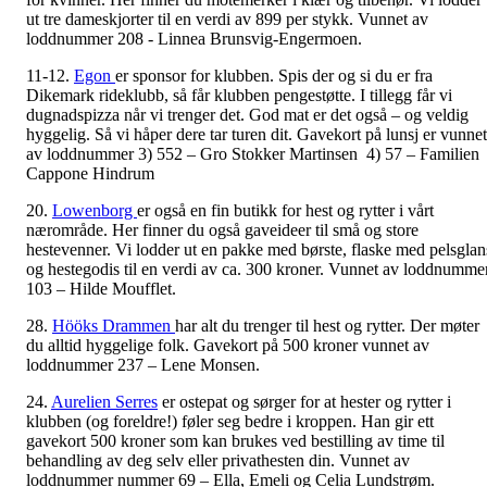
ut tre dameskjorter til en verdi av 899 per stykk. Vunnet av
loddnummer 208 - Linnea Brunsvig-Engermoen.
11-12.
Egon
er sponsor for klubben. Spis der og si du er fra
Dikemark rideklubb, så får klubben pengestøtte. I tillegg får vi
dugnadspizza når vi trenger det. God mat er det også – og veldig
hyggelig. Så vi håper dere tar turen dit. Gavekort på lunsj er vunnet
av loddnummer 3) 552 – Gro Stokker Martinsen 4) 57 – Familien
Cappone Hindrum
20.
Lowenborg
er også en fin butikk for hest og rytter i vårt
nærområde. Her finner du også gaveideer til små og store
hestevenner. Vi lodder ut en pakke med børste, flaske med pelsglan
og hestegodis til en verdi av ca. 300 kroner. Vunnet av loddnumme
103 – Hilde Moufflet.
28.
Hööks Drammen
har alt du trenger til hest og rytter. Der møter
du alltid hyggelige folk. Gavekort på 500 kroner vunnet av
loddnummer 237 – Lene Monsen.
24.
Aurelien Serres
er ostepat og sørger for at hester og rytter i
klubben (og foreldre!) føler seg bedre i kroppen. Han gir ett
gavekort 500 kroner som kan brukes ved bestilling av time til
behandling av deg selv eller privathesten din. Vunnet av
loddnummer nummer 69 – Ella, Emeli og Celia Lundstrøm.