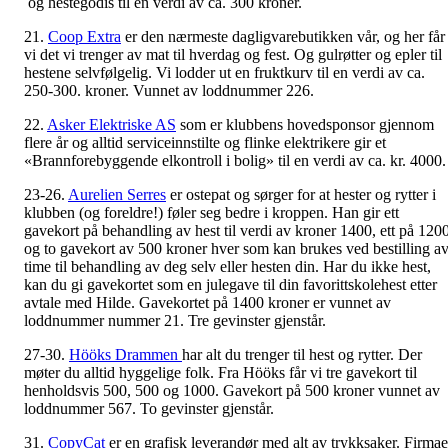
og hestegodis til en verdi av ca. 300 kroner.
21.
Coop Extra
er den nærmeste dagligvarebutikken vår, og her får
vi det vi trenger av mat til hverdag og fest. Og gulrøtter og epler til
hestene selvfølgelig. Vi lodder ut en fruktkurv til en verdi av ca.
250-300. kroner. Vunnet av loddnummer 226.
22.
Asker Elektriske AS
som er klubbens hovedsponsor gjennom
flere år og alltid serviceinnstilte og flinke elektrikere gir et
«Brannforebyggende elkontroll i bolig» til en verdi av ca. kr. 4000.
23-26.
Aurelien Serres
er ostepat og sørger for at hester og rytter i
klubben (og foreldre!) føler seg bedre i kroppen. Han gir ett
gavekort på behandling av hest til verdi av kroner 1400, ett på 120
og to gavekort av 500 kroner hver som kan brukes ved bestilling a
time til behandling av deg selv eller hesten din. Har du ikke hest,
kan du gi gavekortet som en julegave til din favorittskolehest etter
avtale med Hilde. Gavekortet på 1400 kroner er vunnet av
loddnummer nummer 21. Tre gevinster gjenstår.
27-30.
Hööks Drammen
har alt du trenger til hest og rytter. Der
møter du alltid hyggelige folk. Fra Hööks får vi tre gavekort til
henholdsvis 500, 500 og 1000. Gavekort på 500 kroner vunnet av
loddnummer 567. To gevinster gjenstår.
31.
CopyCat
er en grafisk leverandør med alt av trykksaker. Firmae