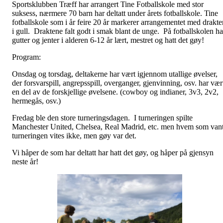
Sportsklubben Træff har arrangert Tine Fotballskole med stor
suksess, nærmere 70 barn har deltatt under årets fotballskole. Tine
fotballskole som i år feire 20 år markerer arrangementet med drakte
i gull. Draktene falt godt i smak blant de unge. På fotballskolen ha
gutter og jenter i alderen 6-12 år lært, mestret og hatt det gøy!
Program:
Onsdag og torsdag, deltakerne har vært igjennom utallige øvelser,
der forsvarspill, angrepsspill, overganger, gjenvinning, osv. har vær
en del av de forskjellige øvelsene. (cowboy og indianer, 3v3, 2v2,
hermegås, osv.)
Fredag ble den store turneringsdagen. I turneringen spilte
Manchester United, Chelsea, Real Madrid, etc. men hvem som van
turneringen vites ikke, men gøy var det.
Vi håper de som har deltatt har hatt det gøy, og håper på gjensyn
neste år!