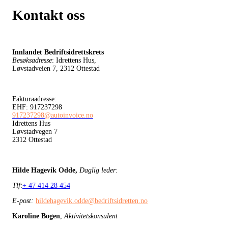
Kontakt oss
Innlandet Bedriftsidrettskrets
Besøksadresse
: Idrettens Hus,
Løvstadveien 7, 2312 Ottestad
Fakturaadresse:
EHF: 917237298
917237298@autoinvoice.no
Idrettens Hus
Løvstadvegen 7
2312 Ottestad
Hilde Hagevik Odde,
Daglig leder
:
Tlf
:
+ 47 414 28 454
E-post:
hildehagevik.odde@bedriftsidretten.no
Karoline Bogen
,
Aktivitetskonsulent