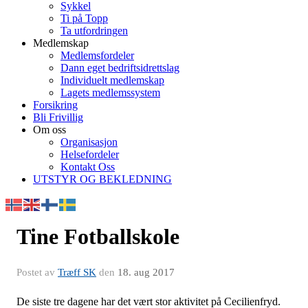
Sykkel
Ti på Topp
Ta utfordringen
Medlemskap
Medlemsfordeler
Dann eget bedriftsidrettslag
Individuelt medlemskap
Lagets medlemssystem
Forsikring
Bli Frivillig
Om oss
Organisasjon
Helsefordeler
Kontakt Oss
UTSTYR OG BEKLEDNING
Tine Fotballskole
Postet av
Træff SK
den
18. aug 2017
De siste tre dagene har det vært stor aktivitet på Cecilienfryd.