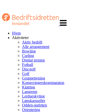
Veksle
navigasjon
Hjem
Aktiviteter
Aktiv bedrift
Alle arrangement
Bowling
Curling
Digital trening
Fotball
Discgolf
Golf
Gruppetrening
Kongsvingerskogsmaraton
Klatring
Langrenn
Lerdueskyting
Løpskaruseller
Odden-stafetten
Orientering