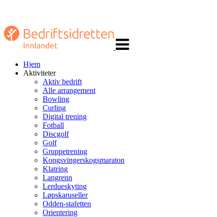
Veksle
navigasjon
Hjem
Aktiviteter
Aktiv bedrift
Alle arrangement
Bowling
Curling
Digital trening
Fotball
Discgolf
Golf
Gruppetrening
Kongsvingerskogsmaraton
Klatring
Langrenn
Lerdueskyting
Løpskaruseller
Odden-stafetten
Orientering