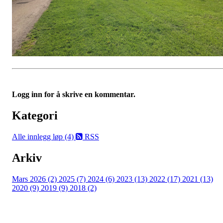
Logg inn for å skrive en kommentar.
Kategori
Alle innlegg
løp (4)
RSS
Arkiv
Mars 2026 (2)
2025 (7)
2024 (6)
2023 (13)
2022 (17)
2021 (13)
2020 (9)
2019 (9)
2018 (2)