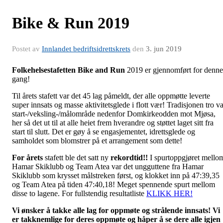
Bike & Run 2019
Postet av
Innlandet bedriftsidrettskrets
den
3. jun 2019
Folkehelsestafetten Bike and Run
2019 er gjennomført for denne
gang!
Til årets stafett var det 45 lag påmeldt, der alle oppmøtte leverte
super innsats og masse aktivitetsglede i flott vær! Tradisjonen tro va
start-/veksling-/målområde nedenfor Domkirkeodden mot Mjøsa,
her så det ut til at alle heiet frem hverandre og støttet laget sitt fra
start til slutt. Det er gøy å se engasjementet, idrettsglede og
samholdet som blomstrer på et arrangement som dette!
For årets
stafett ble det satt ny
rekordtid
!!
I spurtoppgjøret mello
Hamar Skiklubb og Team Atea var det ungguttene fra Hamar
Skiklubb som krysset målstreken først, og klokket inn på 47:39,35
og Team Atea på tiden 47:40,18! Meget spennende spurt mellom
disse to lagene. For fullstendig resultatliste
KLIKK HER!
Vi ønsker å takke alle lag for oppmøte og strålende innsats! Vi
er takknemlige for deres oppmøte og håper å se dere alle igjen