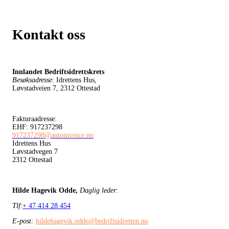
Kontakt oss
Innlandet Bedriftsidrettskrets
Besøksadresse
: Idrettens Hus,
Løvstadveien 7, 2312 Ottestad
Fakturaadresse:
EHF: 917237298
917237298@autoinvoice.no
Idrettens Hus
Løvstadvegen 7
2312 Ottestad
Hilde Hagevik Odde,
Daglig leder
:
Tlf
:
+ 47 414 28 454
E-post:
hildehagevik.odde@bedriftsidretten.no