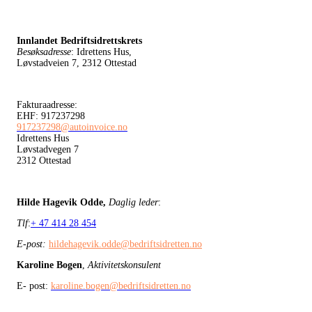
Innlandet Bedriftsidrettskrets
Besøksadresse
: Idrettens Hus,
Løvstadveien 7, 2312 Ottestad
Fakturaadresse:
EHF: 917237298
917237298@autoinvoice.no
Idrettens Hus
Løvstadvegen 7
2312 Ottestad
Hilde Hagevik Odde,
Daglig leder
:
Tlf
:
+ 47 414 28 454
E-post:
hildehagevik.odde@bedriftsidretten.no
Karoline Bogen
,
Aktivitetskonsulent
E- post:
karoline.bogen@bedriftsidretten.no