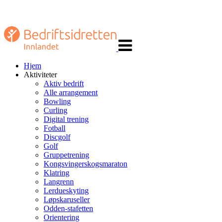
Veksle
navigasjon
Hjem
Aktiviteter
Aktiv bedrift
Alle arrangement
Bowling
Curling
Digital trening
Fotball
Discgolf
Golf
Gruppetrening
Kongsvingerskogsmaraton
Klatring
Langrenn
Lerdueskyting
Løpskaruseller
Odden-stafetten
Orientering