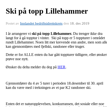
Ski på topp Lillehammer
Postet av
Innlandet bedriftsidrettskrets
den
18. des 2019
I år arrangerer vi
ski på topp Lillehammer.
Du trenger ikke dra
langt for å gå topptur i vinter. Ski på topp er 5 toppturer i området
rundt Lillehammer. Noen litt mer krevende enn andre, men som all
kan gjennomføres med fjellski, randonee eller truger.
Dette er for ALLE enten du har gått toppturer tidligere, eller ønsker
prøve noe nytt.
Ønsker du delta melder du deg på
HER
.
Gjennomfører du 4 av 5 turer i perioden 18.desember til 30. april
kan du være med i trekningen av et par K2 randonee ski.
Enten det er naturopplevelsen, konkurransen, det sosiale eller noe