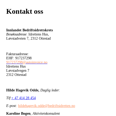
Kontakt oss
Innlandet Bedriftsidrettskrets
Besøksadresse
: Idrettens Hus,
Løvstadveien 7, 2312 Ottestad
Fakturaadresse:
EHF: 917237298
917237298@autoinvoice.no
Idrettens Hus
Løvstadvegen 7
2312 Ottestad
Hilde Hagevik Odde,
Daglig leder
:
Tlf
:
+ 47 414 28 454
E-post:
hildehagevik.odde@bedriftsidretten.no
Karoline Bogen
,
Aktivitetskonsulent