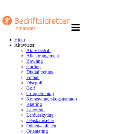
Veksle
navigasjon
Hjem
Aktiviteter
Aktiv bedrift
Alle arrangement
Bowling
Curling
Digital trening
Fotball
Discgolf
Golf
Gruppetrening
Kongsvingerskogsmaraton
Klatring
Langrenn
Lerdueskyting
Løpskaruseller
Odden-stafetten
Orientering