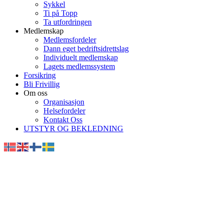
Sykkel
Ti på Topp
Ta utfordringen
Medlemskap
Medlemsfordeler
Dann eget bedriftsidrettslag
Individuelt medlemskap
Lagets medlemssystem
Forsikring
Bli Frivillig
Om oss
Organisasjon
Helsefordeler
Kontakt Oss
UTSTYR OG BEKLEDNING