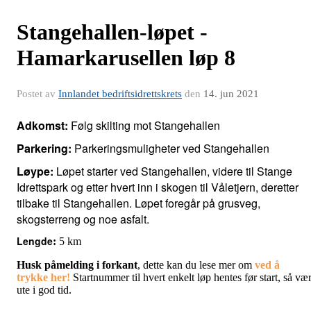
Stangehallen-løpet -
Hamarkarusellen løp 8
Postet av
Innlandet bedriftsidrettskrets
den
14. jun 2021
Adkomst:
Følg skilting mot Stangehallen
Parkering:
Parkeringsmuligheter ved Stangehallen
Løype:
Løpet starter ved Stangehallen, videre til Stange
Idrettspark og etter hvert inn i skogen til Våletjern, deretter
tilbake til Stangehallen.
Løpet foregår på grusveg,
skogsterreng og noe asfalt.
Lengde
:
5 km
Husk påmelding i forkant
, dette kan du lese mer om
ved å
trykke
her!
Startnummer til hvert enkelt løp hentes før start, så væ
ute i god tid.