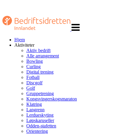
Veksle
navigasjon
Hjem
Aktiviteter
Aktiv bedrift
Alle arrangement
Bowling
Curling
Digital trening
Fotball
Discgolf
Golf
Gruppetrening
Kongsvingerskogsmaraton
Klatring
Langrenn
Lerdueskyting
Løpskaruseller
Odden-stafetten
Orientering