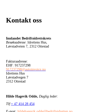
Kontakt oss
Innlandet Bedriftsidrettskrets
Besøksadresse
: Idrettens Hus,
Løvstadveien 7, 2312 Ottestad
Fakturaadresse:
EHF: 917237298
917237298@autoinvoice.no
Idrettens Hus
Løvstadvegen 7
2312 Ottestad
Hilde Hagevik Odde,
Daglig leder
:
Tlf
:
+ 47 414 28 454
E-post:
hildehagevik.odde@bedriftsidretten.no