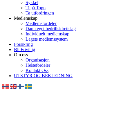
Sykkel
Ti på Topp
Ta utfordringen
Medlemskap
Medlemsfordeler
Dann eget bedriftsidrettslag
Individuelt medlemskap
Lagets medlemssystem
Forsikring
Bli Frivillig
Om oss
Organisasjon
Helsefordeler
Kontakt Oss
UTSTYR OG BEKLEDNING