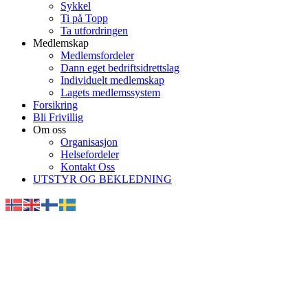
Sykkel
Ti på Topp
Ta utfordringen
Medlemskap
Medlemsfordeler
Dann eget bedriftsidrettslag
Individuelt medlemskap
Lagets medlemssystem
Forsikring
Bli Frivillig
Om oss
Organisasjon
Helsefordeler
Kontakt Oss
UTSTYR OG BEKLEDNING