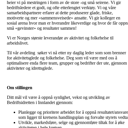
heier vi på mestringen i form av de store -og små seirene. Vi gir
bedriftsledere et godt, og ofte etterlengtet verktøy. Vi og våre
samarbeidspartnere erfarer at dette produserer glade, friske,
motiverte og mer «sammensveisede» ansatte. Vi gir kolleger en
sosial arena hvor man er hverandre likeverdige og hvor de får oppn
små «gevinster» og resultater sammen!
Vi er Norges største leverandør av aktivitet og folkehelse til
arbeidslivet.
Til vår avdeling søker vi nå etter ny daglig leder som som brenner
for aktivitetsglede og folkehelse. Deg som vil være med oss å
optimalisere enda flere team, grupper og bedrifter der ute, gjennom
aktiviteter og idrettsglede.
Om stillingen
Ditt mål vil være å oppnå synlighet, vekst og utvikling av
Bedriftsidretten i Innlandet gjennom:
Planlegge og prioritere arbeidet for å oppnå resultatet/ansvare
som ligger til kretsens handlingsplan og forvalte styrets vedt
Utvikle, markedsføre, selge og gjennomføre tiltak for å øke
aktiviteten i hele kretsen