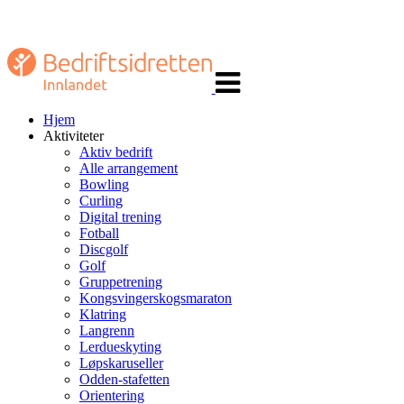
Veksle
navigasjon
Hjem
Aktiviteter
Aktiv bedrift
Alle arrangement
Bowling
Curling
Digital trening
Fotball
Discgolf
Golf
Gruppetrening
Kongsvingerskogsmaraton
Klatring
Langrenn
Lerdueskyting
Løpskaruseller
Odden-stafetten
Orientering