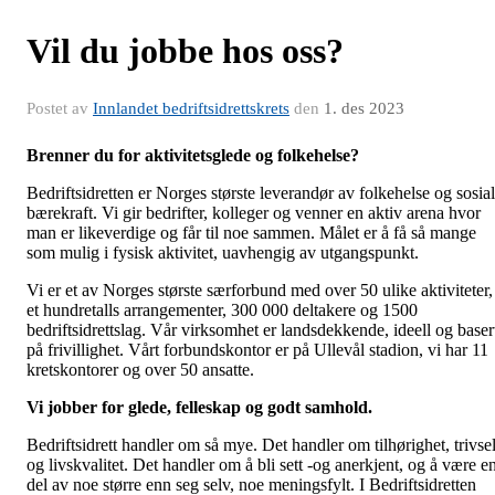
Vil du jobbe hos oss?
Postet av
Innlandet bedriftsidrettskrets
den
1. des 2023
Brenner du for aktivitetsglede og folkehelse?
Bedriftsidretten er Norges største leverandør av folkehelse og sosial
bærekraft. Vi gir bedrifter, kolleger og venner en aktiv arena hvor
man er likeverdige og får til noe sammen. Målet er å få så mange
som mulig i fysisk aktivitet, uavhengig av utgangspunkt.
Vi er et av Norges største særforbund med over 50 ulike aktiviteter,
et hundretalls arrangementer, 300 000 deltakere og 1500
bedriftsidrettslag. Vår virksomhet er landsdekkende, ideell og baser
på frivillighet. Vårt forbundskontor er på Ullevål stadion, vi har 11
kretskontorer og over 50 ansatte.
Vi jobber for glede, felleskap og godt samhold.
Bedriftsidrett handler om så mye. Det handler om tilhørighet, trivse
og livskvalitet. Det handler om å bli sett -og anerkjent, og å være e
del av noe større enn seg selv, noe meningsfylt. I Bedriftsidretten