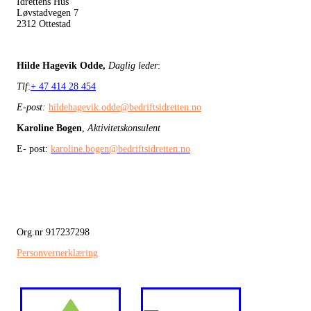
Idrettens Hus
Løvstadvegen 7
2312 Ottestad
Hilde Hagevik Odde,
Daglig leder
:
Tlf
:
+ 47 414 28 454
E-post:
hildehagevik.odde@bedriftsidretten.no
Karoline Bogen
,
Aktivitetskonsulent
E- post:
karoline.bogen@bedriftsidretten.no
Org.nr 917237298
Personvernerklæring