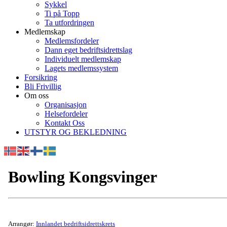
Sykkel
Ti på Topp
Ta utfordringen
Medlemskap
Medlemsfordeler
Dann eget bedriftsidrettslag
Individuelt medlemskap
Lagets medlemssystem
Forsikring
Bli Frivillig
Om oss
Organisasjon
Helsefordeler
Kontakt Oss
UTSTYR OG BEKLEDNING
Bowling Kongsvinger
Arrangør:
Innlandet bedriftsidrettskrets