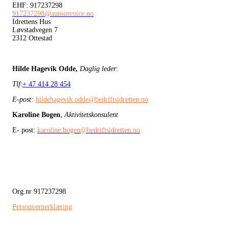
EHF: 917237298
917237298@autoinvoice.no
Idrettens Hus
Løvstadvegen 7
2312 Ottestad
Hilde Hagevik Odde,
Daglig leder
:
Tlf
:
+ 47 414 28 454
E-post:
hildehagevik.odde@bedriftsidretten.no
Karoline Bogen
,
Aktivitetskonsulent
E- post:
karoline.bogen@bedriftsidretten.no
Org.nr 917237298
Personvernerklæring