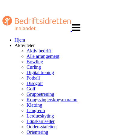
Veksle
navigasjon
Hjem
Aktiviteter
Aktiv bedrift
Alle arrangement
Bowling
Curling
Digital trening
Fotball
Discgolf
Golf
Gruppetrening
Kongsvingerskogsmaraton
Klatring
Langrenn
Lerdueskyting
Løpskaruseller
Odden-stafetten
Orientering