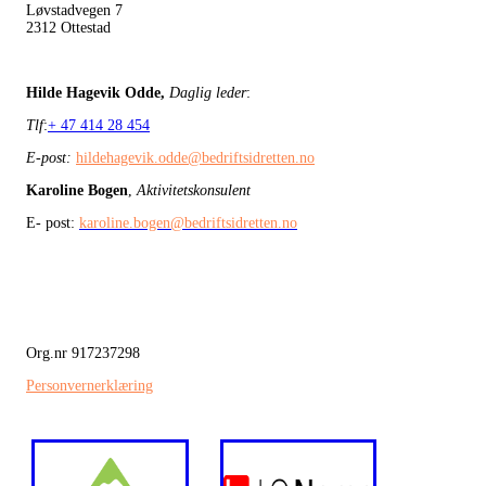
Løvstadvegen 7
2312 Ottestad
Hilde Hagevik Odde,
Daglig leder
:
Tlf
:
+ 47 414 28 454
E-post:
hildehagevik.odde@bedriftsidretten.no
Karoline Bogen
,
Aktivitetskonsulent
E- post:
karoline.bogen@bedriftsidretten.no
Org.nr 917237298
Personvernerklæring