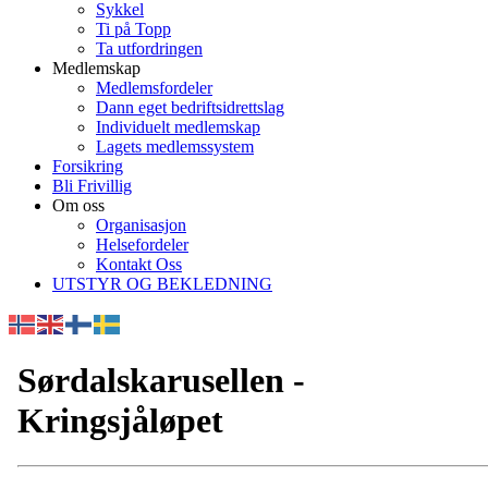
Sykkel
Ti på Topp
Ta utfordringen
Medlemskap
Medlemsfordeler
Dann eget bedriftsidrettslag
Individuelt medlemskap
Lagets medlemssystem
Forsikring
Bli Frivillig
Om oss
Organisasjon
Helsefordeler
Kontakt Oss
UTSTYR OG BEKLEDNING
Sørdalskarusellen -
Kringsjåløpet