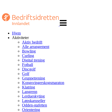
Veksle
navigasjon
Hjem
Aktiviteter
Aktiv bedrift
Alle arrangement
Bowling
Curling
Digital trening
Fotball
Discgolf
Golf
Gruppetrening
Kongsvingerskogsmaraton
Klatring
Langrenn
Lerdueskyting
Løpskaruseller
Odden-stafetten
Orientering