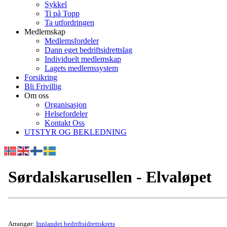
Sykkel
Ti på Topp
Ta utfordringen
Medlemskap
Medlemsfordeler
Dann eget bedriftsidrettslag
Individuelt medlemskap
Lagets medlemssystem
Forsikring
Bli Frivillig
Om oss
Organisasjon
Helsefordeler
Kontakt Oss
UTSTYR OG BEKLEDNING
Sørdalskarusellen - Elvaløpet
Arrangør:
Innlandet bedriftsidrettskrets