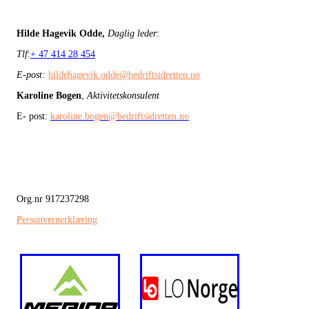
Hilde Hagevik Odde,
Daglig leder
:
Tlf
:
+ 47 414 28 454
E-post:
hildehagevik.odde@bedriftsidretten.no
Karoline Bogen
,
Aktivitetskonsulent
E- post:
karoline.bogen@bedriftsidretten.no
Org.nr 917237298
Personvernerklæring