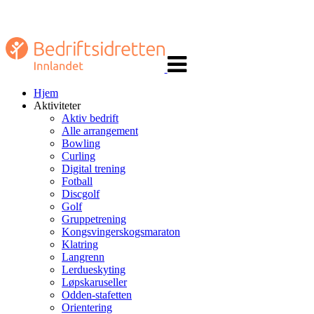
Veksle
navigasjon
Hjem
Aktiviteter
Aktiv bedrift
Alle arrangement
Bowling
Curling
Digital trening
Fotball
Discgolf
Golf
Gruppetrening
Kongsvingerskogsmaraton
Klatring
Langrenn
Lerdueskyting
Løpskaruseller
Odden-stafetten
Orientering