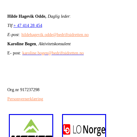
Hilde Hagevik Odde,
Daglig leder
:
Tlf
:
+ 47 414 28 454
E-post:
hildehagevik.odde@bedriftsidretten.no
Karoline Bogen
,
Aktivitetskonsulent
E- post:
karoline.bogen@bedriftsidretten.no
Org.nr 917237298
Personvernerklæring