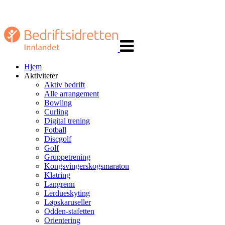
Veksle
navigasjon
Hjem
Aktiviteter
Aktiv bedrift
Alle arrangement
Bowling
Curling
Digital trening
Fotball
Discgolf
Golf
Gruppetrening
Kongsvingerskogsmaraton
Klatring
Langrenn
Lerdueskyting
Løpskaruseller
Odden-stafetten
Orientering