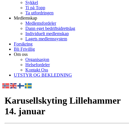
Sykkel
Ti på Topp
Ta utfordringen
Medlemskap
Medlemsfordeler
Dann eget bedriftsidrettslag
Individuelt medlemskap
Lagets medlemssystem
Forsikring
Bli Frivillig
Om oss
Organisasjon
Helsefordeler
Kontakt Oss
UTSTYR OG BEKLEDNING
Karusellskyting Lillehammer
14. januar