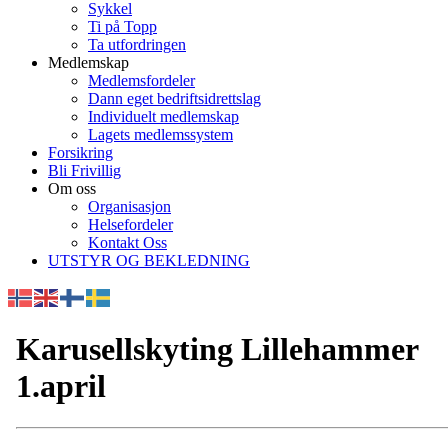
Sykkel
Ti på Topp
Ta utfordringen
Medlemskap
Medlemsfordeler
Dann eget bedriftsidrettslag
Individuelt medlemskap
Lagets medlemssystem
Forsikring
Bli Frivillig
Om oss
Organisasjon
Helsefordeler
Kontakt Oss
UTSTYR OG BEKLEDNING
Karusellskyting Lillehammer
1.april