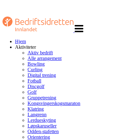
Veksle
navigasjon
Hjem
Aktiviteter
Aktiv bedrift
Alle arrangement
Bowling
Curling
Digital trening
Fotball
Discgolf
Golf
Gruppetrening
Kongsvingerskogsmaraton
Klatring
Langrenn
Lerdueskyting
Løpskaruseller
Odden-stafetten
Orientering