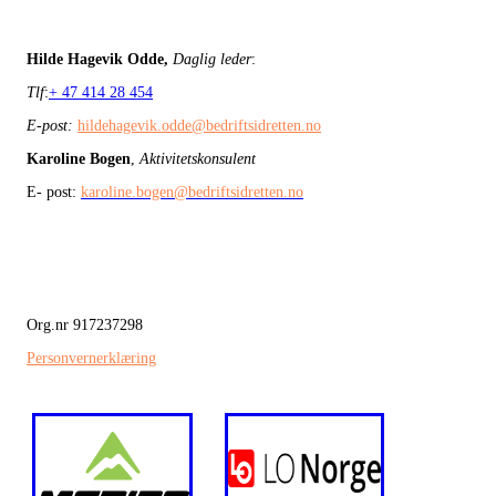
Hilde Hagevik Odde,
Daglig leder
:
Tlf
:
+ 47 414 28 454
E-post:
hildehagevik.odde@bedriftsidretten.no
Karoline Bogen
,
Aktivitetskonsulent
E- post:
karoline.bogen@bedriftsidretten.no
Org.nr 917237298
Personvernerklæring