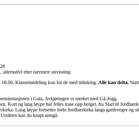
 28
alternativt etter nærmere anvisning
 kl. 18.00. Klasseinndeling kun for de med tidtaking.
Alle kan delta.
Star
bensinstasjonen i Gata. Avkjøringen er merket med Gå-Jogg.
. Kort og lang løype har felles trase opp berget, fra Start til Jordbærk
rkirka. Lang løype fortsetter forbi Jordbærkirka langs gardsveger og sti
 Utsikten kan du knapt unngå.