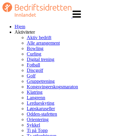
Veksle
navigasjon
Hjem
Aktiviteter
Aktiv bedrift
Alle arrangement
Bowling
Curling
Digital trening
Fotball
Discgolf
Golf
Gruppetrening
Kongsvingerskogsmaraton
Klatring
Langrenn
Lerdueskyting
Løpskaruseller
Odden-stafetten
Orientering
Sykkel
Ti på Topp
Ta utfordringen