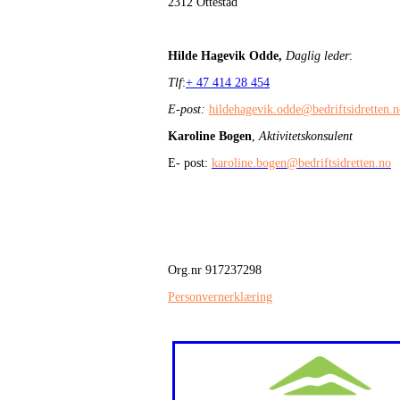
2312 Ottestad
Hilde Hagevik Odde,
Daglig leder
:
Tlf
:
+ 47 414 28 454
E-post:
hildehagevik.odde@bedriftsidretten.
Karoline Bogen
,
Aktivitetskonsulent
E- post:
karoline.bogen@bedriftsidretten.no
Org.nr 917237298
Personvernerklæring