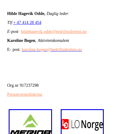
Hilde Hagevik Odde,
Daglig leder
:
Tlf
:
+ 47 414 28 454
E-post:
hildehagevik.odde@bedriftsidretten.no
Karoline Bogen
,
Aktivitetskonsulent
E- post:
karoline.bogen@bedriftsidretten.no
Org.nr 917237298
Personvernerklæring