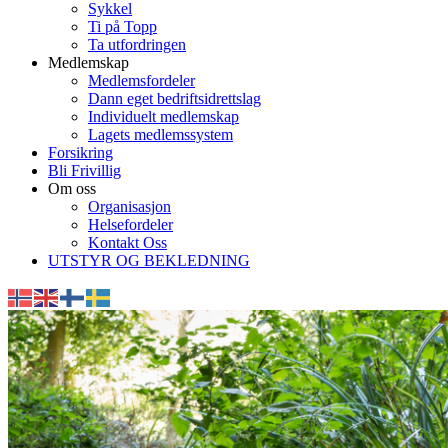
Sykkel
Ti på Topp
Ta utfordringen
Medlemskap
Medlemsfordeler
Dann eget bedriftsidrettslag
Individuelt medlemskap
Lagets medlemssystem
Forsikring
Bli Frivillig
Om oss
Organisasjon
Helsefordeler
Kontakt Oss
UTSTYR OG BEKLEDNING