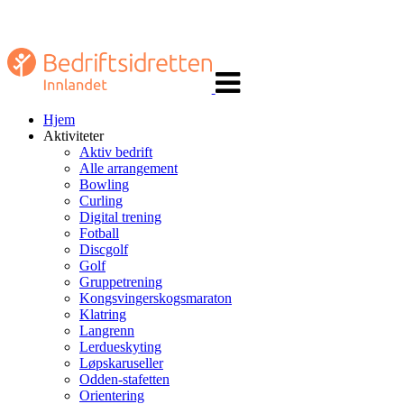
Veksle
navigasjon
Hjem
Aktiviteter
Aktiv bedrift
Alle arrangement
Bowling
Curling
Digital trening
Fotball
Discgolf
Golf
Gruppetrening
Kongsvingerskogsmaraton
Klatring
Langrenn
Lerdueskyting
Løpskaruseller
Odden-stafetten
Orientering