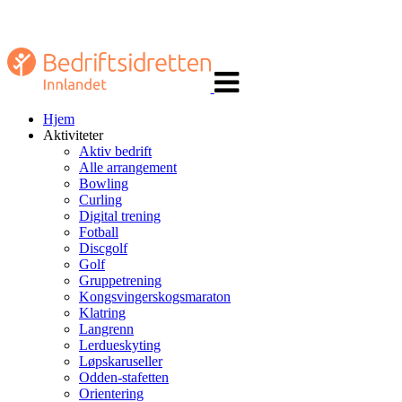
Veksle
navigasjon
Hjem
Aktiviteter
Aktiv bedrift
Alle arrangement
Bowling
Curling
Digital trening
Fotball
Discgolf
Golf
Gruppetrening
Kongsvingerskogsmaraton
Klatring
Langrenn
Lerdueskyting
Løpskaruseller
Odden-stafetten
Orientering