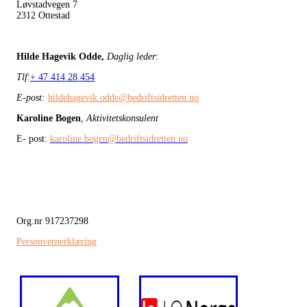
Løvstadvegen 7
2312 Ottestad
Hilde Hagevik Odde,
Daglig leder
:
Tlf
:
+ 47 414 28 454
E-post:
hildehagevik.odde@bedriftsidretten.no
Karoline Bogen
,
Aktivitetskonsulent
E- post:
karoline.bogen@bedriftsidretten.no
Org.nr 917237298
Personvernerklæring