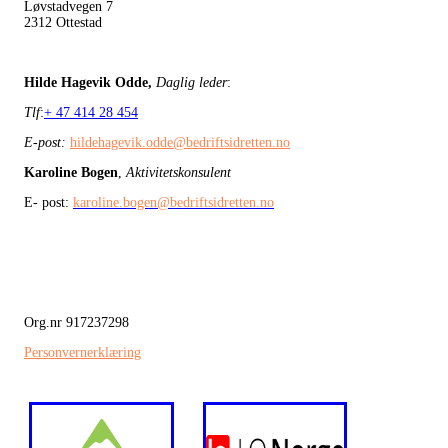
Løvstadvegen 7
2312 Ottestad
Hilde Hagevik Odde,
Daglig leder
:
Tlf
:
+ 47 414 28 454
E-post:
hildehagevik.odde@bedriftsidretten.no
Karoline Bogen
,
Aktivitetskonsulent
E- post:
karoline.bogen@bedriftsidretten.no
Org.nr 917237298
Personvernerklæring