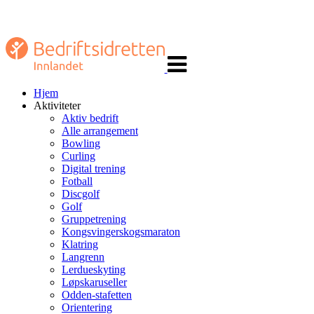
Veksle
navigasjon
Hjem
Aktiviteter
Aktiv bedrift
Alle arrangement
Bowling
Curling
Digital trening
Fotball
Discgolf
Golf
Gruppetrening
Kongsvingerskogsmaraton
Klatring
Langrenn
Lerdueskyting
Løpskaruseller
Odden-stafetten
Orientering