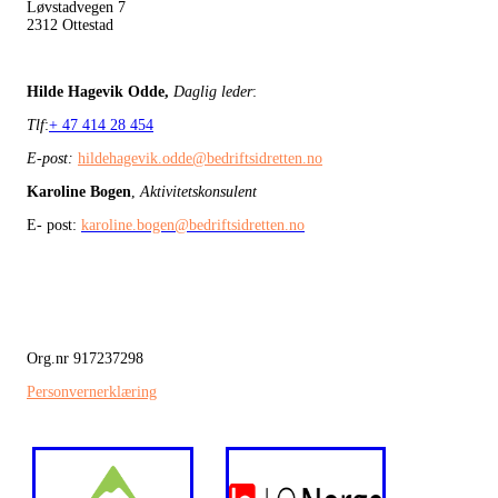
Løvstadvegen 7
2312 Ottestad
Hilde Hagevik Odde,
Daglig leder
:
Tlf
:
+ 47 414 28 454
E-post:
hildehagevik.odde@bedriftsidretten.no
Karoline Bogen
,
Aktivitetskonsulent
E- post:
karoline.bogen@bedriftsidretten.no
Org.nr 917237298
Personvernerklæring