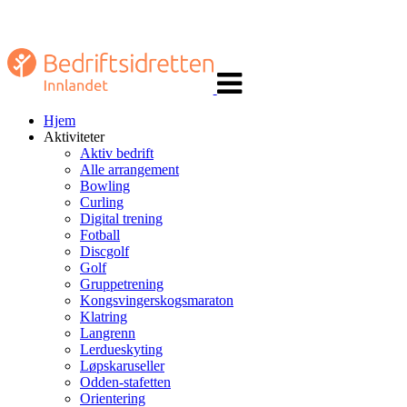
Veksle
navigasjon
Hjem
Aktiviteter
Aktiv bedrift
Alle arrangement
Bowling
Curling
Digital trening
Fotball
Discgolf
Golf
Gruppetrening
Kongsvingerskogsmaraton
Klatring
Langrenn
Lerdueskyting
Løpskaruseller
Odden-stafetten
Orientering