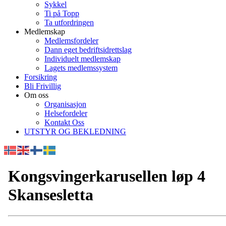
Sykkel
Ti på Topp
Ta utfordringen
Medlemskap
Medlemsfordeler
Dann eget bedriftsidrettslag
Individuelt medlemskap
Lagets medlemssystem
Forsikring
Bli Frivillig
Om oss
Organisasjon
Helsefordeler
Kontakt Oss
UTSTYR OG BEKLEDNING
Kongsvingerkarusellen løp 4
Skansesletta