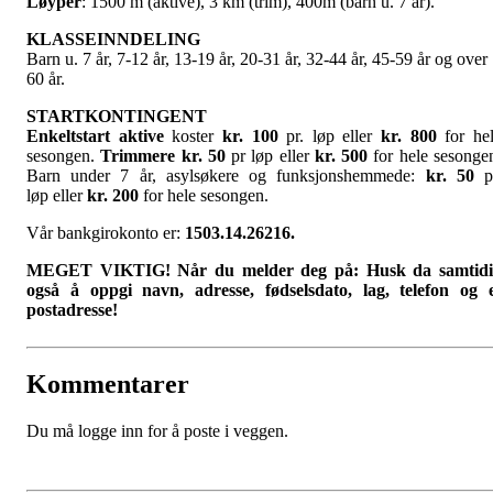
Løyper
: 1500 m (aktive), 3 km (trim), 400m (barn u. 7 år).
KLASSEINNDELING
Barn u. 7 år, 7-12 år, 13-19 år, 20-31 år, 32-44 år, 45-59 år og over
60 år.
STARTKONTINGENT
Enkeltstart aktive
koster
kr. 100
pr. løp eller
kr. 800
for he
sesongen.
Trimmere kr. 50
pr løp eller
kr. 500
for hele sesonge
Barn under 7 år, asylsøkere og funksjonshemmede:
kr. 50
p
løp
eller
kr. 200
for hele sesongen.
Vår bankgirokonto er:
1503.14.26216.
MEGET VIKTIG! Når du melder deg på:
Husk da samtid
også å oppgi navn, adresse, fødselsdato, lag, telefon og 
postadresse!
Kommentarer
Du må logge inn for å poste i veggen.