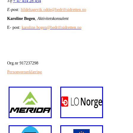
Tlf
:
+ 47 414 28 454
E-post:
hildehagevik.odde@bedriftsidretten.no
Karoline Bogen
,
Aktivitetskonsulent
E- post:
karoline.bogen@bedriftsidretten.no
Org.nr 917237298
Personvernerklæring