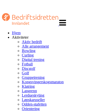
Veksle
navigasjon
Hjem
Aktiviteter
Aktiv bedrift
Alle arrangement
Bowling
Curling
Digital trening
Fotball
Discgolf
Golf
Gruppetrening
Kongsvingerskogsmaraton
Klatring
Langrenn
Lerdueskyting
Løpskaruseller
Odden-stafetten
Orientering