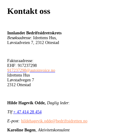
Kontakt oss
Innlandet Bedriftsidrettskrets
Besøksadresse
: Idrettens Hus,
Løvstadveien 7, 2312 Ottestad
Fakturaadresse:
EHF: 917237298
917237298@autoinvoice.no
Idrettens Hus
Løvstadvegen 7
2312 Ottestad
Hilde Hagevik Odde,
Daglig leder
:
Tlf
:
+ 47 414 28 454
E-post:
hildehagevik.odde@bedriftsidretten.no
Karoline Bogen
,
Aktivitetskonsulent