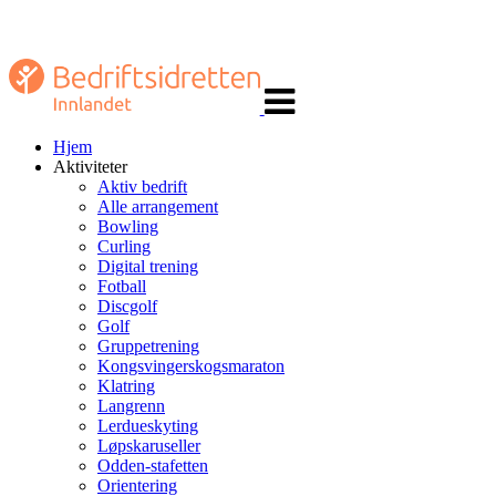
Veksle
navigasjon
Hjem
Aktiviteter
Aktiv bedrift
Alle arrangement
Bowling
Curling
Digital trening
Fotball
Discgolf
Golf
Gruppetrening
Kongsvingerskogsmaraton
Klatring
Langrenn
Lerdueskyting
Løpskaruseller
Odden-stafetten
Orientering