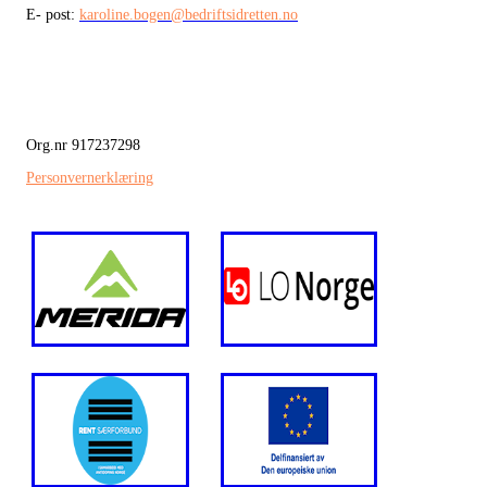
E- post:
karoline.bogen@bedriftsidretten.no
Org.nr 917237298
Personvernerklæring