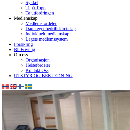
Sykkel
Ti på Topp
Ta utfordringen
Medlemskap
Medlemsfordeler
Dann eget bedriftsidrettslag
Individuelt medlemskap
Lagets medlemssystem
Forsikring
Bli Frivillig
Om oss
Organisasjon
Helsefordeler
Kontakt Oss
UTSTYR OG BEKLEDNING