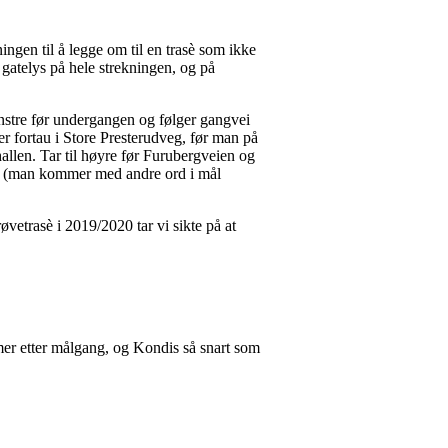
ingen til å legge om til en trasè som ikke
 gatelys på hele strekningen, og på
enstre før undergangen og følger gangvei
r fortau i Store Presterudveg, før man på
allen. Tar til høyre før Furubergveien og
mål (man kommer med andre ord i mål
vetrasè i 2019/2020 tar vi sikte på at
timer etter målgang, og Kondis så snart som