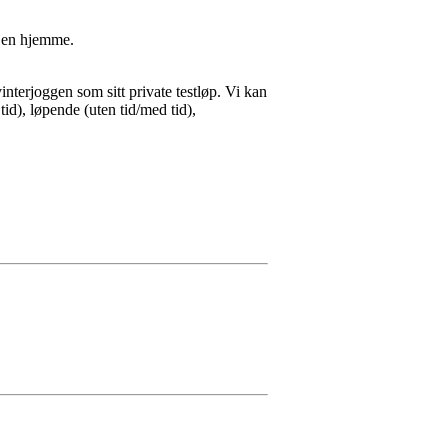
usjen hjemme.
interjoggen som sitt private testløp. Vi kan
id), løpende (uten tid/med tid),