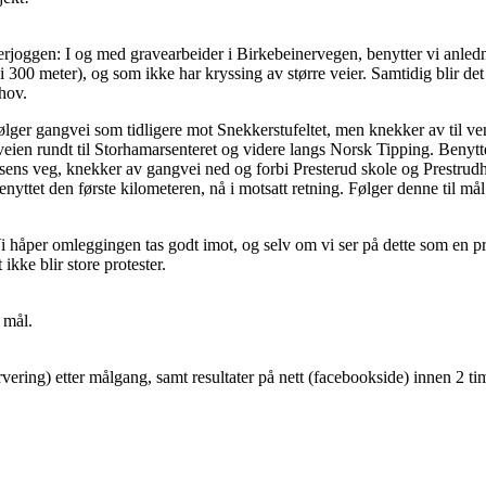
nterjoggen: I og med gravearbeider i Birkebeinervegen, benytter vi anledn
 300 meter), og som ikke har kryssing av større veier. Samtidig blir det
hov.
ølger gangvei som tidligere mot Snekkerstufeltet, men knekker av til v
ien rundt til Storhamarsenteret og videre langs Norsk Tipping. Benytte
ysens veg, knekker av gangvei ned og forbi Presterud skole og Prestrudh
yttet den første kilometeren, nå i motsatt retning. Følger denne til 
i håper omleggingen tas godt imot, og selv om vi ser på dette som en prø
 ikke blir store protester.
 mål.
servering) etter målgang, samt resultater på nett (facebookside) innen 2 