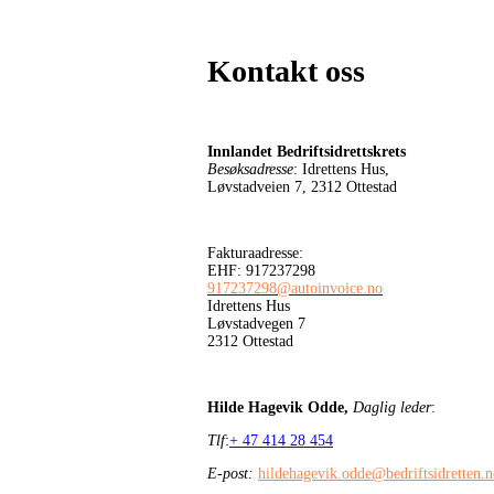
Kontakt oss
Innlandet Bedriftsidrettskrets
Besøksadresse
: Idrettens Hus,
Løvstadveien 7, 2312 Ottestad
Fakturaadresse:
EHF: 917237298
917237298@autoinvoice.no
Idrettens Hus
Løvstadvegen 7
2312 Ottestad
Hilde Hagevik Odde,
Daglig leder
:
Tlf
:
+ 47 414 28 454
E-post:
hildehagevik.odde@bedriftsidretten.