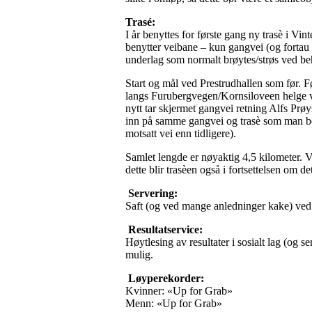
Trasé:
I år benyttes for første gang ny trasè i Vi
benytter veibane – kun gangvei (og fortau i
underlag som normalt brøytes/strøs ved be
Start og mål ved Prestrudhallen som før. F
langs Furubergvegen/Kornsiloveen helge ve
nytt tar skjermet gangvei retning Alfs Prø
inn på samme gangvei og trasè som man ben
motsatt vei enn tidligere).
Samlet lengde er nøyaktig 4,5 kilometer. V
dette blir trasèen også i fortsettelsen om det
Servering:
Saft (og ved mange anledninger kake) ved
Resultatservice:
Høytlesing av resultater i sosialt lag (og 
mulig.
Løyperekorder:
Kvinner: «Up for Grab»
Menn: «Up for Grab»