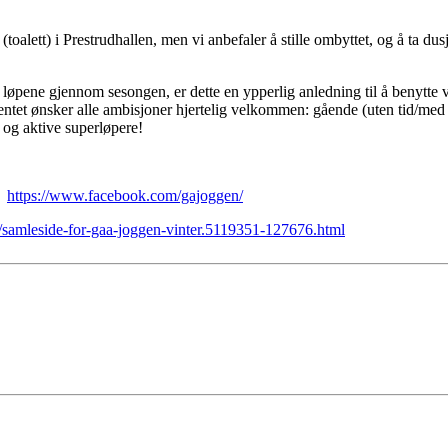
s (toalett) i Prestrudhallen, men vi anbefaler å stille ombyttet, og å ta d
 løpene gjennom sesongen, er dette en ypperlig anledning til å benytte v
entet ønsker alle ambisjoner hjertelig velkommen: gående (uten tid/med t
og aktive superløpere!
 -
https://www.facebook.com/gajoggen/
/samleside-for-gaa-joggen-vinter.5119351-127676.html