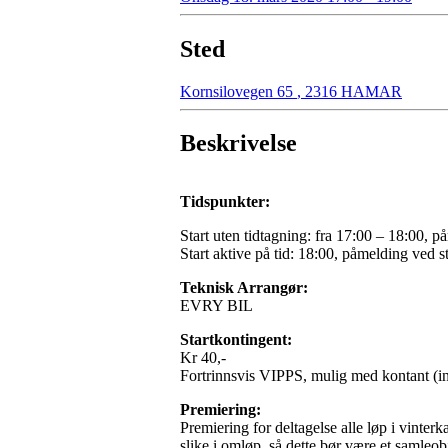
Sted
Kornsilovegen 65
,
2316 HAMAR
Beskrivelse
Tidspunkter:
Start uten tidtagning: fra 17:00 – 18:00, p
Start aktive på tid: 18:00, påmelding ved st
Teknisk Arrangør:
EVRY BIL
Startkontingent:
Kr 40,-
Fortrinnsvis VIPPS, mulig med kontant (i
Premiering:
Premiering for deltagelse alle løp i vint
slike i omløp, så dette bør være et samleob