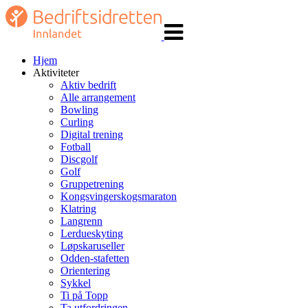
Veksle
navigasjon
Hjem
Aktiviteter
Aktiv bedrift
Alle arrangement
Bowling
Curling
Digital trening
Fotball
Discgolf
Golf
Gruppetrening
Kongsvingerskogsmaraton
Klatring
Langrenn
Lerdueskyting
Løpskaruseller
Odden-stafetten
Orientering
Sykkel
Ti på Topp
Ta utfordringen