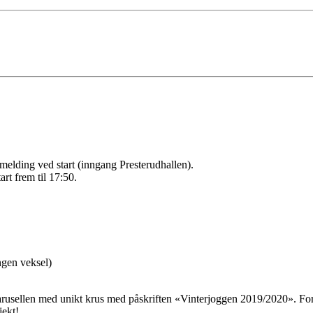
åmelding ved start (inngang Presterudhallen).
art frem til 17:50.
ngen veksel)
erkarusellen med unikt krus med påskriften «Vinterjoggen 2019/2020». F
jekt!