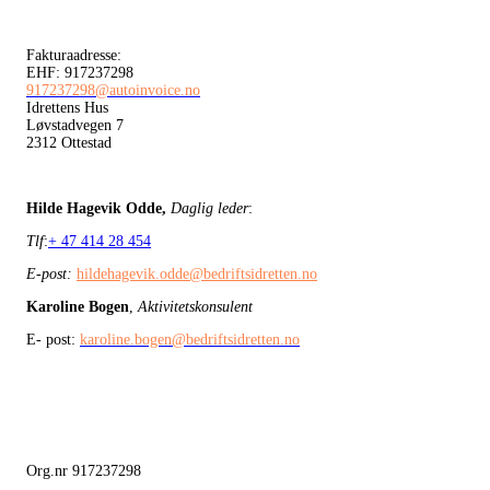
Fakturaadresse:
EHF: 917237298
917237298@autoinvoice.no
Idrettens Hus
Løvstadvegen 7
2312 Ottestad
Hilde Hagevik Odde,
Daglig leder
:
Tlf
:
+ 47 414 28 454
E-post:
hildehagevik.odde@bedriftsidretten.no
Karoline Bogen
,
Aktivitetskonsulent
E- post:
karoline.bogen@bedriftsidretten.no
Org.nr 917237298