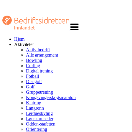
Veksle
navigasjon
Hjem
Aktiviteter
Aktiv bedrift
Alle arrangement
Bowling
Curling
Digital trening
Fotball
Discgolf
Golf
Gruppetrening
Kongsvingerskogsmaraton
Klatring
Langrenn
Lerdueskyting
Løpskaruseller
Odden-stafetten
Orientering