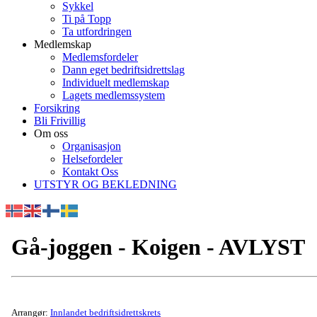
Sykkel
Ti på Topp
Ta utfordringen
Medlemskap
Medlemsfordeler
Dann eget bedriftsidrettslag
Individuelt medlemskap
Lagets medlemssystem
Forsikring
Bli Frivillig
Om oss
Organisasjon
Helsefordeler
Kontakt Oss
UTSTYR OG BEKLEDNING
Gå-joggen - Koigen - AVLYST
Arrangør:
Innlandet bedriftsidrettskrets