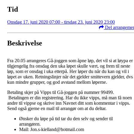
Tid
Onsdag 17. juni 2020 07:00 - tirsdag 23. juni 2020 23:00
Del arrangeme
Beskrivelse
Fra 20.05 arrangeres Gå-joggen som åpne løp, det vil si at løypa er
tilgjengelig fra onsdag den uka løpet skulle vært, og frem til neste
løp, som er onsdag i uka etterpå. Her løper du når du kan og vil i
løpet av uken. Retningslinjer når det gjelder smittevern gjelder, dvs
kun mindre grupper, og god avstand mellom løperne.
Betaling skjer på Vipps til Gå-joggen på nummer 99499.
Betalingen er din registrering. Har du ikke vipps, må man få noen
andre til vippse og skrive inn Navnet ditt som kommentar i vipps.
Send også gjerne en mail til arrangør om at du deltar.
Ønsker du løpe på tid tar du den selv og sender til
arrangøren.
Mail: Jon.s-kielland@hotmail.com