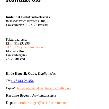
Innlandet Bedriftsidrettskrets
Besøksadresse
: Idrettens Hus,
Løvstadveien 7, 2312 Ottestad
Fakturaadresse:
EHF: 917237298
917237298@autoinvoice.no
Idrettens Hus
Løvstadvegen 7
2312 Ottestad
Hilde Hagevik Odde,
Daglig leder
:
Tlf
:
+ 47 414 28 454
E-post:
hildehagevik.odde@bedriftsidretten.no
Karoline Bogen
,
Aktivitetskonsulent
E- post:
karoline.bogen@bedriftsidretten.no