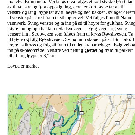
mot elva Brumunda. Vei langs elva følges et kort stykke før sti tar
av til venstre og følg opp stigning, deretter kort løype tar av til
venstre og lang løype tar av til høyre og ned bakken, svinger derett
til venstre på sti rett fram til sti møter vei. Vei følges fram til Narud
vannverk. Sving venstre og ta inn på sti til høyre før gult hus. Svin
høyre inn og opp bakken i Slåttsvevegen. Følg vegen og sving
venstre inn i Strupvegen som følges fram til kryss Røyslivegen. Ta
til høyre og følg Røyslivegen. Sving inn i skogen på sti før Trafo. 
høyre i stikryss og følg sti fram til enden av barnehage. Følg vei o
inn på skoleområde. Venstre ved netting gjerdet og fram til parkert
bil. Lang løype er 3,5km.
Løypa er merket