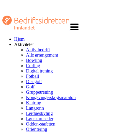
Veksle
navigasjon
Hjem
Aktiviteter
Aktiv bedrift
Alle arrangement
Bowling
Curling
Digital trening
Fotball
Discgolf
Golf
Gruppetrening
Kongsvingerskogsmaraton
Klatring
Langrenn
Lerdueskyting
Løpskaruseller
Odden-stafetten
Orientering