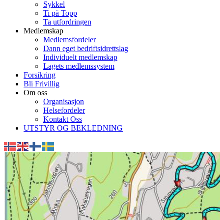
Sykkel
Ti på Topp
Ta utfordringen
Medlemskap
Medlemsfordeler
Dann eget bedriftsidrettslag
Individuelt medlemskap
Lagets medlemssystem
Forsikring
Bli Frivillig
Om oss
Organisasjon
Helsefordeler
Kontakt Oss
UTSTYR OG BEKLEDNING