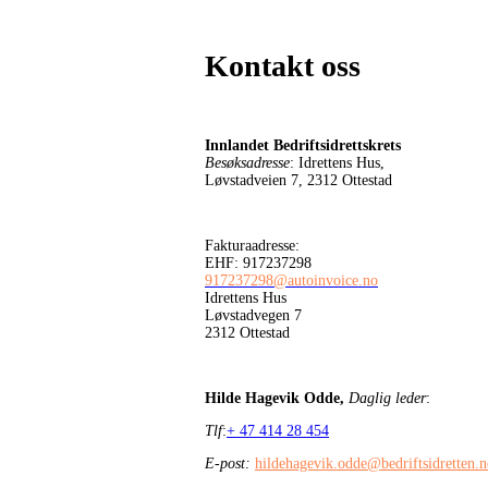
Kontakt oss
Innlandet Bedriftsidrettskrets
Besøksadresse
: Idrettens Hus,
Løvstadveien 7, 2312 Ottestad
Fakturaadresse:
EHF: 917237298
917237298@autoinvoice.no
Idrettens Hus
Løvstadvegen 7
2312 Ottestad
Hilde Hagevik Odde,
Daglig leder
:
Tlf
:
+ 47 414 28 454
E-post:
hildehagevik.odde@bedriftsidretten.