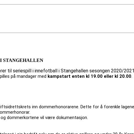
 I STANGEHALLEN
erer til seriespill i innefotball i Stangehallen sesongen 2020/202
 spilles på mandager med
kampstart enten kl 19.00 eller kl 20.00
.
riftsidrettskrets inn dommerhonorarene. Dette for å forenkle lagene
 dommerhonorar.
e og dommerkortene vil være dokumentasjon.