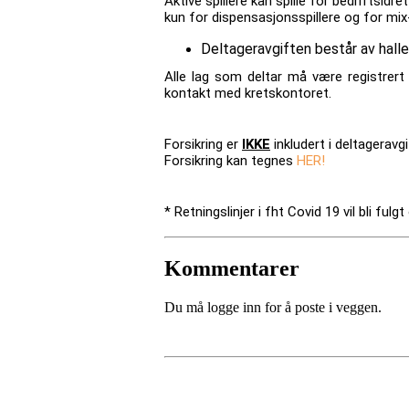
Aktive spillere kan spille for bedriftsidr
kun for dispensasjonsspillere og for mix-
Deltageravgiften består av hall
Alle lag som deltar må være registrert 
kontakt med kretskontoret.
Forsikring er
IKKE
inkludert i deltageravgi
Forsikring kan tegnes
HER!
* Retningslinjer i fht Covid 19 vil bli fulg
Kommentarer
Du må logge inn for å poste i veggen.