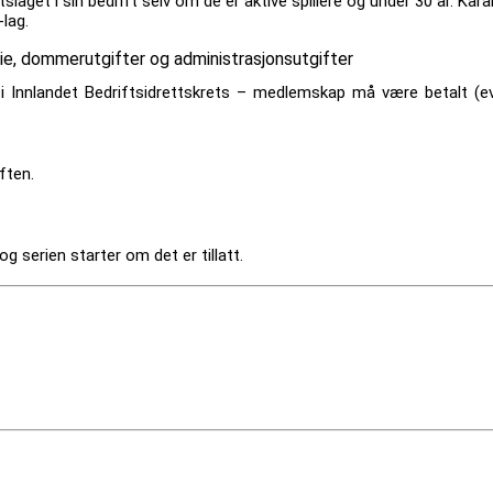
ettslaget i sin bedrift selv om de er aktive spillere og under 30 år. 
lag.
eie, dommerutgifter og administrasjonsutgifter
i Innlandet Bedriftsidrettskrets – medlemskap må være betalt (evt
ften.
t og serien starter om det er tillatt.