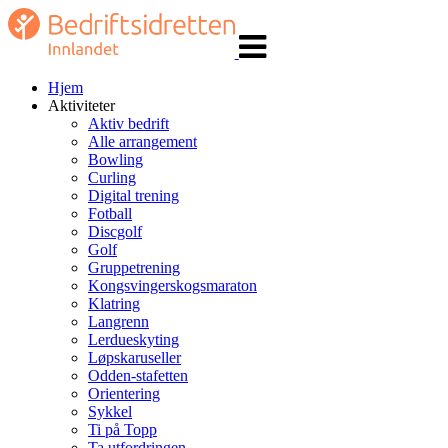
Veksle
navigasjon
Hjem
Aktiviteter
Aktiv bedrift
Alle arrangement
Bowling
Curling
Digital trening
Fotball
Discgolf
Golf
Gruppetrening
Kongsvingerskogsmaraton
Klatring
Langrenn
Lerdueskyting
Løpskaruseller
Odden-stafetten
Orientering
Sykkel
Ti på Topp
Ta utfordringen