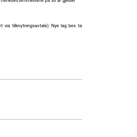
Karantenebestemmelsene på 30 år gjelder
 via tilknytningsavtale). Nye lag bes ta