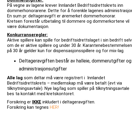
Dommerutgifter:
På vegne av lagene krever Innlandet Bedriftsidrettskrets inn
dommerhonorarene. Dette for å forenkle lagenes administrasjo
En sum pr. deltageravgift er øremerket dommerhonorar.
Kretsen forestår utbetaling til dommere og dommerkortene vil
være dokumentasjon.
Konkurranseregler:
Aktive spillere kan spille for bedriftsidrettslaget i sin bedrift selv
om de er aktive spillere og under 30 år. Karantenebestemmelse
på 30 år gjelder kun for dispensasjonsspillere og for mix-lag.
Deltageravgiften består av halleie, dommerutgifter og
administrasjonsutgifter
Alle lag
som deltar må være registrert i Innlandet
Bedriftsidrettskrets – medlemskap må være betalt (evt via
tilknytningsavtale). Nye lag/lag som spiller på tilknytningsavtale
bes ta kontakt med kretskontoret.
Forsikring er
IKKE
inkludert i deltageravgiften.
Forsikring kan tegnes
HER!