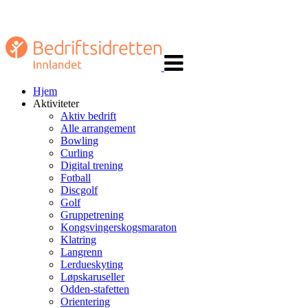
Veksle
navigasjon
Hjem
Aktiviteter
Aktiv bedrift
Alle arrangement
Bowling
Curling
Digital trening
Fotball
Discgolf
Golf
Gruppetrening
Kongsvingerskogsmaraton
Klatring
Langrenn
Lerdueskyting
Løpskaruseller
Odden-stafetten
Orientering