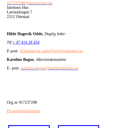
917237298@autoinvoice.no
Idrettens Hus
Løvstadvegen 7
2312 Ottestad
Hilde Hagevik Odde,
Daglig leder
:
Tlf
:
+ 47 414 28 454
E-post:
hildehagevik.odde@bedriftsidretten.no
Karoline Bogen
,
Aktivitetskonsulent
E- post:
karoline.bogen@bedriftsidretten.no
Org.nr 917237298
Personvernerklæring