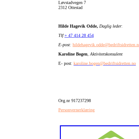
Løvstadvegen 7
2312 Ottestad
Hilde Hagevik Odde,
Daglig leder
:
Tlf
:
+ 47 414 28 454
E-post:
hildehagevik.odde@bedriftsidretten.
Karoline Bogen
,
Aktivitetskonsulent
E- post:
karoline.bogen@bedriftsidretten.no
Org.nr 917237298
Personvernerklæring