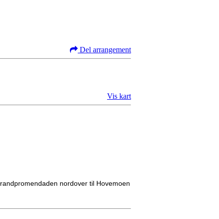
Del arrangement
Vis kart
er Strandpromendaden nordover til Hovemoen