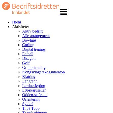
Veksle
navigasjon
Hjem
Aktiviteter
Aktiv bedrift
Alle arrangement
Bowling
Curling
Digital trening
Fotball
Discgolf
Golf
Gruppetrening
Kongsvingerskogsmaraton
Klatring
Langrenn
Lerdueskyting
Løpskaruseller
Odden-stafetten
Orientering
Sykkel
Ti på Topp
Ta utfordringen