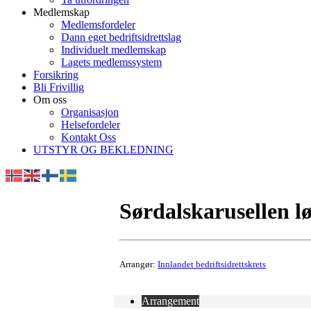
Medlemskap
Medlemsfordeler
Dann eget bedriftsidrettslag
Individuelt medlemskap
Lagets medlemssystem
Forsikring
Bli Frivillig
Om oss
Organisasjon
Helsefordeler
Kontakt Oss
UTSTYR OG BEKLEDNING
Sørdalskarusellen l
Arrangør:
Innlandet bedriftsidrettskrets
Arrangement